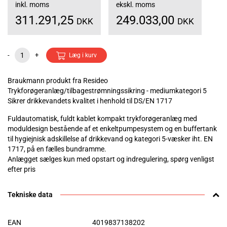
inkl. moms
ekskl. moms
311.291,25
249.033,00
DKK
DKK
-
+
Læg i kurv
Braukmann produkt fra Resideo
Trykforøgeranlæg/tilbagestrømningssikring - mediumkategori 5
Sikrer drikkevandets kvalitet i henhold til DS/EN 1717
Fuldautomatisk, fuldt kablet kompakt trykforøgeranlæg med
moduldesign bestående af et enkeltpumpesystem og en buffertank
til hygiejnisk adskillelse af drikkevand og kategori 5-væsker iht. EN
1717, på en fælles bundramme.
Anlægget sælges kun med opstart og indregulering, spørg venligst
efter pris
Tekniske data
EAN
4019837138202