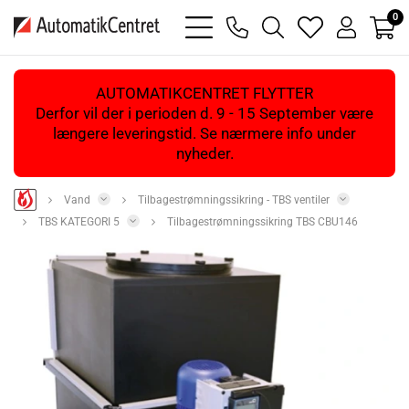
0
bars
phone
magnifying
heart
user
light
light
glass
light
light
light
AUTOMATIKCENTRET FLYTTER
Derfor vil der i perioden d. 9 - 15 September være
længere leveringstid. Se nærmere info under
nyheder.
Vand
Tilbagestrømningssikring - TBS ventiler
TBS KATEGORI 5
Tilbagestrømningssikring TBS CBU146