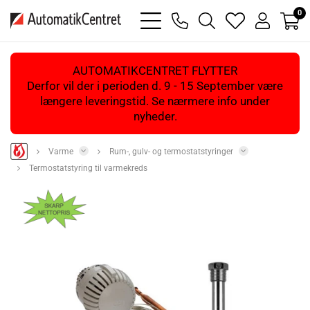
0
bars
phone
magnifying
heart
user
light
light
glass
light
light
light
AUTOMATIKCENTRET FLYTTER
Derfor vil der i perioden d. 9 - 15 September være
længere leveringstid. Se nærmere info under
nyheder.
Varme
Rum-, gulv- og termostatstyringer
Termostatstyring til varmekreds