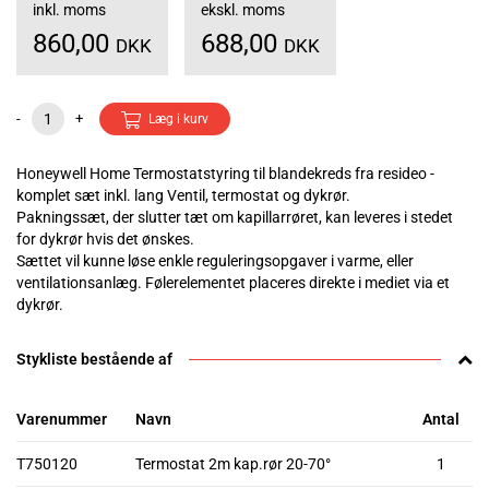
inkl. moms
ekskl. moms
860,00
688,00
DKK
DKK
-
+
Læg i kurv
Honeywell Home Termostatstyring til blandekreds fra resideo -
komplet sæt inkl. lang Ventil, termostat og dykrør.
Pakningssæt, der slutter tæt om kapillarrøret, kan leveres i stedet
for dykrør hvis det ønskes.
Sættet vil kunne løse enkle reguleringsopgaver i varme, eller
ventilationsanlæg. Følerelementet placeres direkte i mediet via et
dykrør.
Stykliste bestående af
Varenummer
Navn
Antal
T750120
Termostat 2m kap.rør 20-70°
1