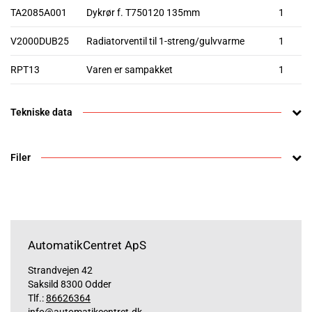
TA2085A001
Dykrør f. T750120 135mm
1
V2000DUB25
Radiatorventil til 1-streng/gulvvarme
1
RPT13
Varen er sampakket
1
Tekniske data
Filer
AutomatikCentret ApS
Strandvejen 42
Saksild 8300 Odder
Tlf.:
86626364