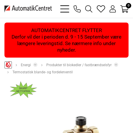
0
bars
phone
magnifying
heart
user
light
light
glass
light
light
light
AUTOMATIKCENTRET FLYTTER
Derfor vil der i perioden d. 9 - 15 September være
længere leveringstid. Se nærmere info under
nyheder.
Energi
Produkter til biokedler / fastbrændselsfyr
Termostatisk blande- og fordelerventil