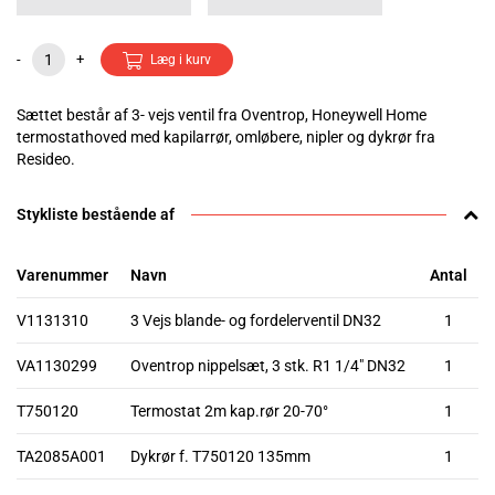
-
+
Læg i kurv
Sættet består af 3- vejs ventil fra Oventrop, Honeywell Home
termostathoved med kapilarrør, omløbere, nipler og dykrør fra
Resideo.
Stykliste bestående af
Varenummer
Navn
Antal
V1131310
3 Vejs blande- og fordelerventil DN32
1
VA1130299
Oventrop nippelsæt, 3 stk. R1 1/4" DN32
1
T750120
Termostat 2m kap.rør 20-70°
1
TA2085A001
Dykrør f. T750120 135mm
1