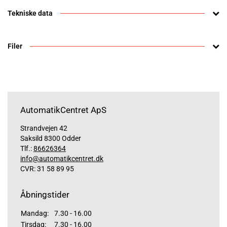
Tekniske data
Filer
AutomatikCentret ApS
Strandvejen 42
Saksild 8300 Odder
Tlf.:
86626364
info@automatikcentret.dk
CVR: 31 58 89 95
Åbningstider
Mandag:
7.30 - 16.00
Tirsdag:
7.30 - 16.00