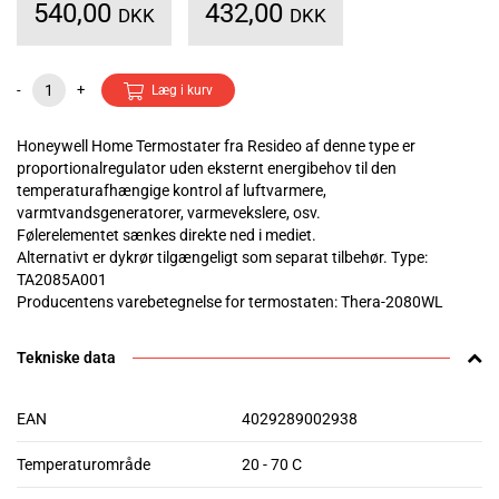
540,00
432,00
DKK
DKK
-
+
Læg i kurv
Honeywell Home Termostater fra Resideo af denne type er
proportionalregulator uden eksternt energibehov til den
temperaturafhængige kontrol af luftvarmere,
varmtvandsgeneratorer, varmevekslere, osv.
Følerelementet sænkes direkte ned i mediet.
Alternativt er dykrør tilgængeligt som separat tilbehør. Type:
TA2085A001
Producentens varebetegnelse for termostaten: Thera-2080WL
Tekniske data
EAN
4029289002938
Temperaturområde
20 - 70 C