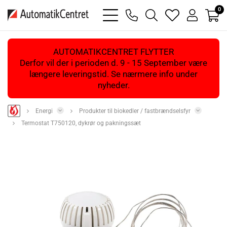
0
bars
phone
magnifying
heart
user
light
light
glass
light
light
light
AUTOMATIKCENTRET FLYTTER
Derfor vil der i perioden d. 9 - 15 September være
længere leveringstid. Se nærmere info under
nyheder.
Energi
Produkter til biokedler / fastbrændselsfyr
Termostat T750120, dykrør og pakningssæt