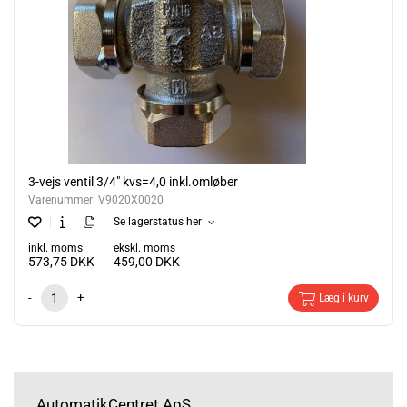
3-vejs ventil 3/4" kvs=4,0 inkl.omløber
Varenummer:
V9020X0020
Se lagerstatus her
inkl. moms
ekskl. moms
573,75
DKK
459,00
DKK
-
+
Læg i kurv
AutomatikCentret ApS