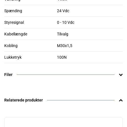
Spænding
24 Vdc
Styresignal
0 - 10 Vdc
Kabellængde
Tilvalg
Kobling
M30x1,5
Lukketryk
100N
Filer
Relaterede produkter