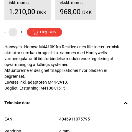
inkl. moms
ekskl. moms
1.210,00
968,00
DKK
DKK
-
+
Læg i kurv
Honwyelle Homwe M4410K fra Resideo er en lille lineær termisk
aktuator som kan bruges bl.a. sammen med Honeywell's
varmeregulator til tidsforbindelse modulerende regulering af
opvarmning og afkølings systemer.
Aktuatorerne er designet til applikationer hvor pladsen er
begrænset.
Leveres inkl. adaptoren M44-VA10.
Udgået, Erstatning: M4100K1515
Tekniske data
EAN
4046911075795
Vandring
4 mm