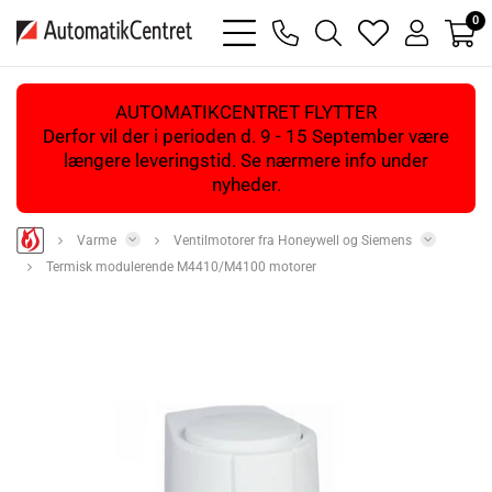
0
bars
phone
magnifying
heart
user
light
light
glass
light
light
light
AUTOMATIKCENTRET FLYTTER
Derfor vil der i perioden d. 9 - 15 September være
længere leveringstid. Se nærmere info under
nyheder.
Varme
Ventilmotorer fra Honeywell og Siemens
Termisk modulerende M4410/M4100 motorer