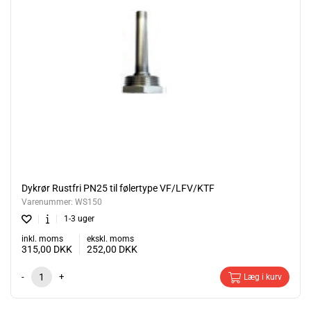
Dykrør Rustfri PN25 til følertype VF/LFV/KTF
Varenummer:
WS150
1-3 uger
inkl. moms
ekskl. moms
315,00
DKK
252,00
DKK
-
+
Læg i kurv