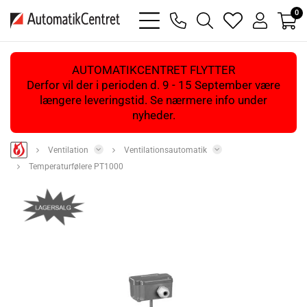
0
bars
phone
magnifying
heart
user
light
light
glass
light
light
light
AUTOMATIKCENTRET FLYTTER
Derfor vil der i perioden d. 9 - 15 September være
længere leveringstid. Se nærmere info under
nyheder.
Ventilation
Ventilationsautomatik
Temperaturfølere PT1000