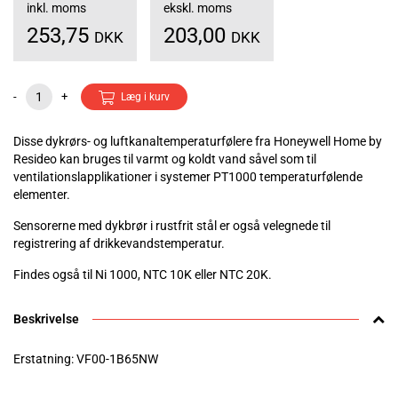
inkl. moms
ekskl. moms
253,75
203,00
DKK
DKK
-
+
Læg i kurv
Disse dykrørs- og luftkanaltemperaturfølere fra Honeywell Home by
Resideo kan bruges til varmt og koldt vand såvel som til
ventilationslapplikationer i systemer PT1000 temperaturfølende
elementer.
Sensorerne med dykbrør i rustfrit stål er også velegnede til
registrering af drikkevandstemperatur.
Findes også til Ni 1000, NTC 10K eller NTC 20K.
Beskrivelse
Erstatning: VF00-1B65NW