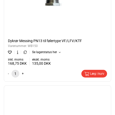
Dykrør Messing PN13 til følertype VF/LFV/KTF
Varenummer:
WB150
Se lagerstatus her
inkl. moms
ekskl. moms
168,75
DKK
135,00
DKK
-
+
Læg i kurv