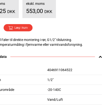
moms
ekskl. moms
,25
553,00
DKK
DKK
Læg i kurv
Føler til direkte montering i rør, G1/2" tilslutning.
emperaturmåling i fjernvarme eller varmtvandsforsyning.
 data
4046911064522
n
1/2"
urområde
-20-140C
Vand/Luft