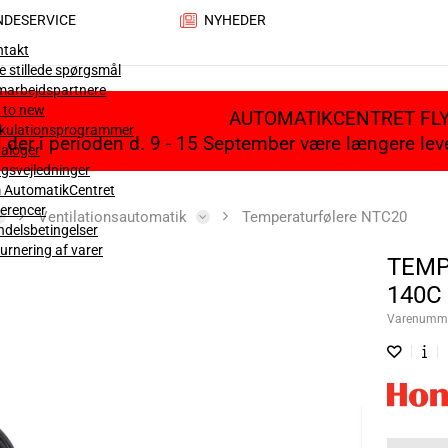
NDESERVICE
NYHEDER
ntakt
e stillede spørgsmål
marbejdspartnere
 to new
AUTOMATIKCENTRET FL
lkulationsprogrammer
il der i perioden d. 9 - 15 September være længere le
aloger
gsvejledninger
 AutomatikCentret
erencer
Ventilationsautomatik
Temperaturfølere NTC20
delsbetingelser
urnering af varer
TEMP
140C
Varenumm