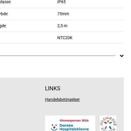
klasse
IP65
ybde
75mm
gde
2,5 m
NTC20K
LINKS
Handelsbetingelser