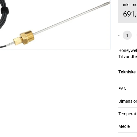
inkl. 
691
-
+
Honeywell 
Til vandt
Tekniske
EAN
Dimensio
Temperat
Medie