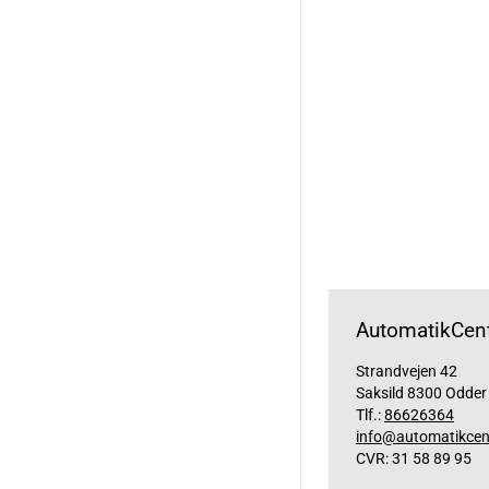
AutomatikCent
Strandvejen 42
Saksild 8300 Odder
Tlf.:
86626364
info@automatikcen
CVR: 31 58 89 95