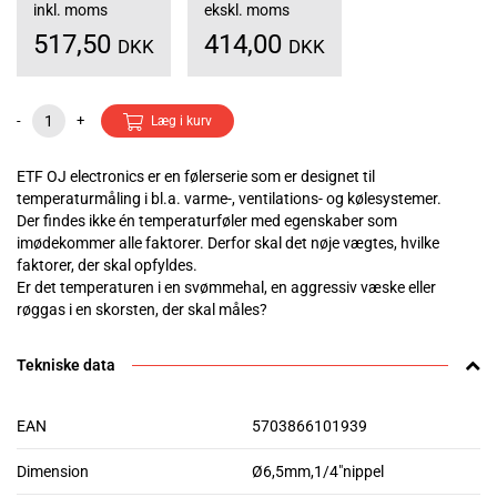
inkl. moms
ekskl. moms
517,50
414,00
DKK
DKK
-
+
Læg i kurv
ETF OJ electronics er en følerserie som er designet til
temperaturmåling i bl.a. varme-, ventilations- og kølesystemer.
Der findes ikke én temperaturføler med egenskaber som
imødekommer alle faktorer. Derfor skal det nøje vægtes, hvilke
faktorer, der skal opfyldes.
Er det temperaturen i en svømmehal, en aggressiv væske eller
røggas i en skorsten, der skal måles?
Tekniske data
EAN
5703866101939
Dimension
Ø6,5mm,1/4"nippel