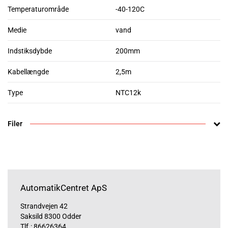
Temperaturområde
-40-120C
Medie
vand
Indstiksdybde
200mm
Kabellængde
2,5m
Type
NTC12k
Filer
AutomatikCentret ApS
Strandvejen 42
Saksild 8300 Odder
Tlf.:
86626364