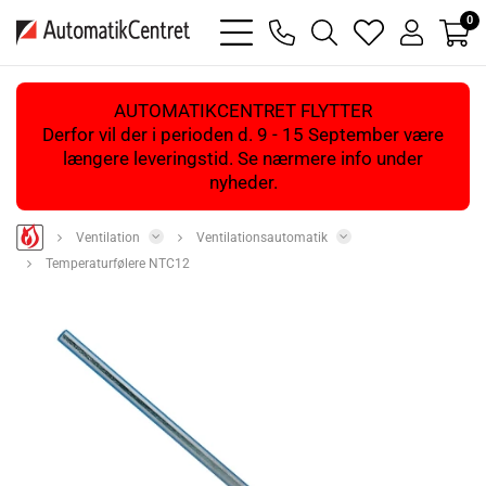
0
bars
phone
magnifying
heart
user
light
light
glass
light
light
light
AUTOMATIKCENTRET FLYTTER
Derfor vil der i perioden d. 9 - 15 September være
længere leveringstid. Se nærmere info under
nyheder.
Ventilation
Ventilationsautomatik
Temperaturfølere NTC12