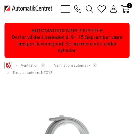
0
bars
phone
magnifying
heart
user
light
light
glass
light
light
light
AUTOMATIKCENTRET FLYTTER
Derfor vil der i perioden d. 9 - 15 September være
længere leveringstid. Se nærmere info under
nyheder.
Ventilation
Ventilationsautomatik
Temperaturfølere NTC12