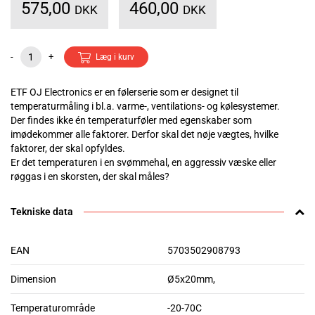
575,00
460,00
DKK
DKK
-
+
Læg i kurv
ETF OJ Electronics er en følerserie som er designet til
temperaturmåling i bl.a. varme-, ventilations- og kølesystemer.
Der findes ikke én temperaturføler med egenskaber som
imødekommer alle faktorer. Derfor skal det nøje vægtes, hvilke
faktorer, der skal opfyldes.
Er det temperaturen i en svømmehal, en aggressiv væske eller
røggas i en skorsten, der skal måles?
Tekniske data
EAN
5703502908793
Dimension
Ø5x20mm,
Temperaturområde
-20-70C