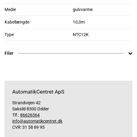
Medie
gulvvarme
Kabellængde
10,0m
Type
NTC12K
Filer
AutomatikCentret ApS
Strandvejen 42
Saksild 8300 Odder
Tlf.:
86626364
info@automatikcentret.dk
CVR: 31 58 89 95