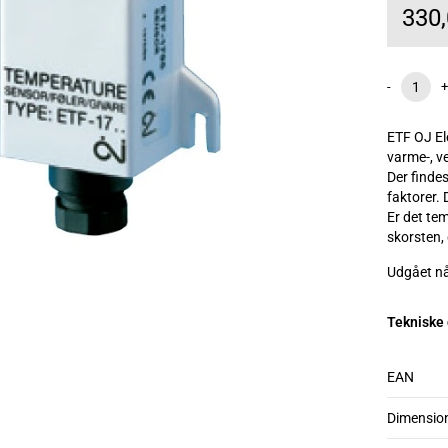
330
-
+
ETF OJ Ele
varme-, v
Der finde
faktorer. 
Er det te
skorsten,
Udgået nå
Tekniske
EAN
Dimensio