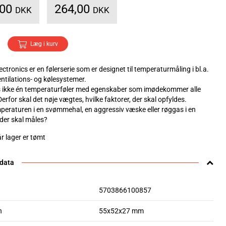
,00
264,00
DKK
DKK
Læg i kurv
ctronics er en følerserie som er designet til temperaturmåling i bl.a.
entilations- og kølesystemer.
s ikke én temperaturføler med egenskaber som imødekommer alle
Derfor skal det nøje vægtes, hvilke faktorer, der skal opfyldes.
mperaturen i en svømmehal, en aggressiv væske eller røggas i en
 der skal måles?
r lager er tømt
 data
5703866100857
n
55x52x27 mm