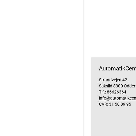
AutomatikCent
Strandvejen 42
Saksild 8300 Odder
Tlf.:
86626364
info@automatikcen
CVR: 31 58 89 95