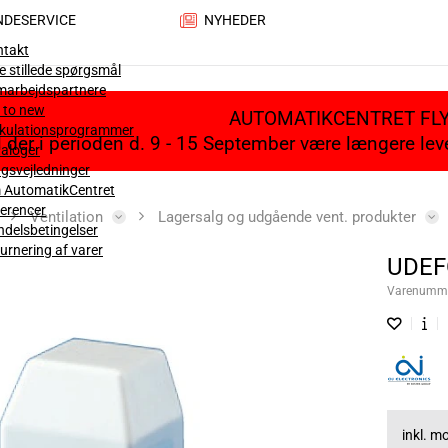
NDESERVICE
NYHEDER
ntakt
e stillede spørgsmål
marbejdspartnere
 to new
AUTOMATIKCENTRET FL
lkulationsprogrammer
il der i perioden d. 9 - 15 September være længere le
aloger
gsvejledninger
 AutomatikCentret
erencer
Ventilation
Lagersalg og udgående vent. produkter
delsbetingelser
urnering af varer
UDEF
Varenumm
inkl. 