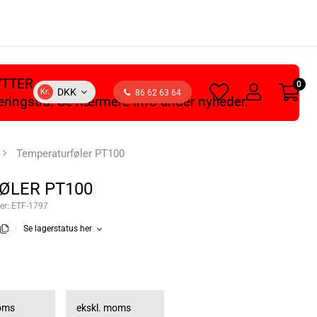
YTTER
0
heart
user
DKK
Kr.
86 62 63 64
veringstid. Se nærmere info under nyheder.
light
light
Temperaturføler PT100
ØLER PT100
er:
ETF-1797
Se lagerstatus her
moms
ekskl. moms