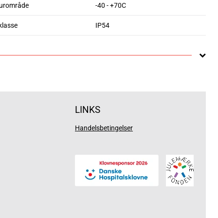
urområde
-40 - +70C
klasse
IP54
LINKS
Handelsbetingelser