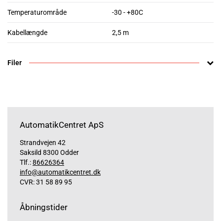
Temperaturområde
-30 - +80C
Kabellængde
2,5 m
Filer
AutomatikCentret ApS
Strandvejen 42
Saksild 8300 Odder
Tlf.:
86626364
info@automatikcentret.dk
CVR: 31 58 89 95
Åbningstider