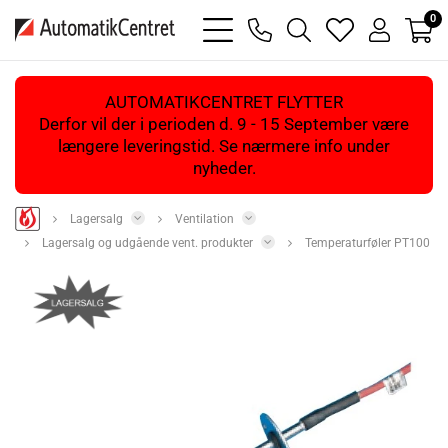
0
bars
phone
magnifying
heart
user
light
light
glass
light
light
light
AUTOMATIKCENTRET FLYTTER
Derfor vil der i perioden d. 9 - 15 September være
længere leveringstid. Se nærmere info under
nyheder.
Lagersalg
Ventilation
Lagersalg og udgående vent. produkter
Temperaturføler PT100