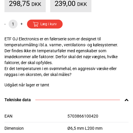
298,75
239,00
DKK
DKK
-
+
Læg i kurv
ETF OJ Electronics er en følerserie som er designet til
temperaturmåling i bl.a. varme-, ventilations- og kølesystemer.
Der findes ikke én temperaturføler med egenskaber som
imødekommer alle faktorer. Derfor skal det nøje vægtes, hvilke
faktorer, der skal opfyldes.
Er det temperaturen i en svømmehal, en aggressiv væske eller
røggas i en skorsten, der skal måles?
Udgået når lager er tømt
Tekniske data
EAN
5703866100420
Dimension
Ø6,5 mm L200 mm