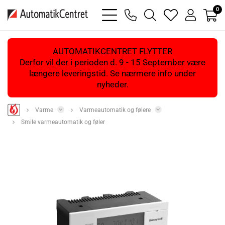
0
bars
phone
magnifying
heart
user
light
light
glass
light
light
light
AUTOMATIKCENTRET FLYTTER
Derfor vil der i perioden d. 9 - 15 September være
længere leveringstid. Se nærmere info under
nyheder.
Varme
Varmeautomatik og følere
Smile varmeautomatik og føler