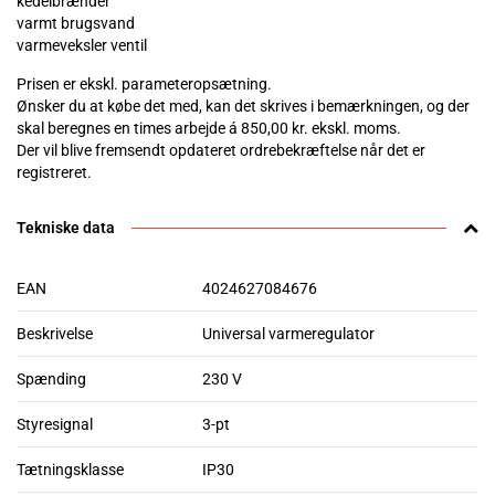
kedelbrænder
varmt brugsvand
varmeveksler ventil
Prisen er ekskl. parameteropsætning.
Ønsker du at købe det med, kan det skrives i bemærkningen, og der
skal beregnes en times arbejde á 850,00 kr. ekskl. moms.
Der vil blive fremsendt opdateret ordrebekræftelse når det er
registreret.
Tekniske data
EAN
4024627084676
Beskrivelse
Universal varmeregulator
Spænding
230 V
Styresignal
3-pt
Tætningsklasse
IP30