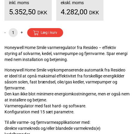
inkl. moms
ekskl. moms
5.352,50
4.282,00
DKK
DKK
-
+
Læg i kurv
Honeywell Home Smile varmeregulator fra Resideo – effektiv
styring af solvarme, kedel, varmepumpe og fjernvarme. Spar energi
med nem installation og betjening.
Honeywell Home Smile vejrkompenserende automatik fra Resideo
er ideel til at opnå maksimal effektivitet fra forskellige energikilder
såsom solen, fast brændsel, olie/gas kedler, varmepumper og
fjernvarme.
Den kan ikke blot minimere energiomkostningerne, men er også nem
at installere og betjene.
Varmeregulator med fast hard- og software.
Konfiguration med 15 sæt parametre.
Til alle varme- og fjernvarmeapplikationer med:
direkte varmekreds og/eller blandede varmekreds(e)