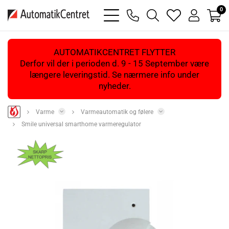
0
bars
phone
magnifying
heart
user
light
light
glass
light
light
light
AUTOMATIKCENTRET FLYTTER
Derfor vil der i perioden d. 9 - 15 September være
længere leveringstid. Se nærmere info under
nyheder.
Varme
Varmeautomatik og følere
Smile universal smarthome varmeregulator