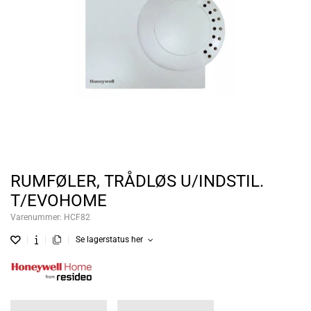
RUMFØLER, TRÅDLØS U/INDSTIL.
T/EVOHOME
Varenummer:
HCF82
Se lagerstatus her