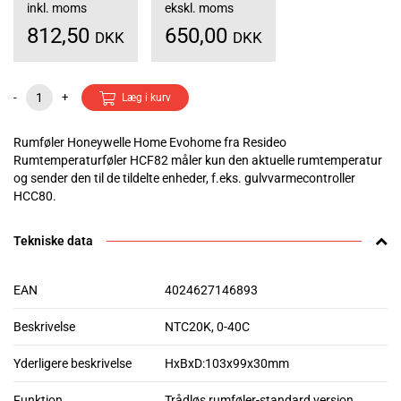
inkl. moms
ekskl. moms
812,50
650,00
DKK
DKK
-
+
Læg i kurv
Rumføler Honeywelle Home Evohome fra Resideo
Rumtemperaturføler HCF82 måler kun den aktuelle rumtemperatur
og sender den til de tildelte enheder, f.eks. gulvvarmecontroller
HCC80.
Tekniske data
EAN
4024627146893
Beskrivelse
NTC20K, 0-40C
Yderligere beskrivelse
HxBxD:103x99x30mm
Funktion
Trådløs rumføler-standard version