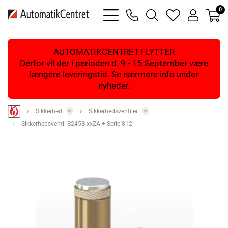
0
bars
phone
magnifying
heart
user
light
light
glass
light
light
light
AUTOMATIKCENTRET FLYTTER
Derfor vil der i perioden d. 9 - 15 September være
længere leveringstid. Se nærmere info under
nyheder.
Sikkerhed
Sikkerhedsventiler
Sikkerhedsventil S245B-xxZA + Serie 812