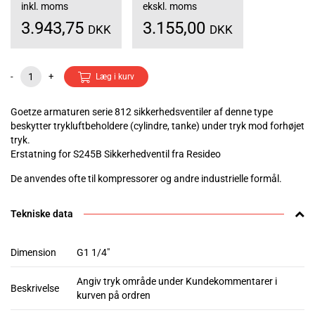
inkl. moms
ekskl. moms
3.943,75
3.155,00
DKK
DKK
-
+
Læg i kurv
Goetze armaturen serie 812 sikkerhedsventiler af denne type
beskytter trykluftbeholdere (cylindre, tanke) under tryk mod forhøjet
tryk.
Erstatning for S245B Sikkerhedventil fra Resideo
De anvendes ofte til kompressorer og andre industrielle formål.
Tekniske data
Dimension
G1 1/4"
Angiv tryk område under Kundekommentarer i
Beskrivelse
kurven på ordren