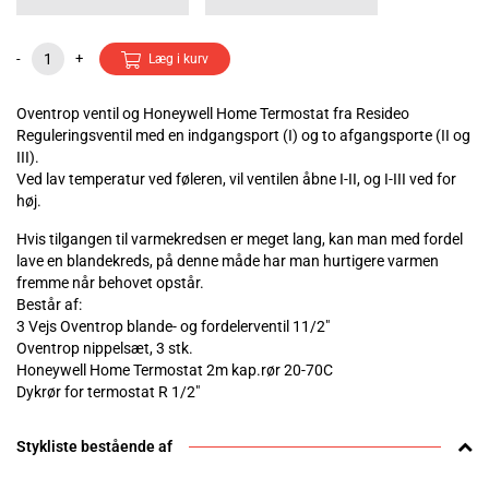
-
+
Læg i kurv
Oventrop ventil og Honeywell Home Termostat fra Resideo
Reguleringsventil med en indgangsport (I) og to afgangsporte (II og
III).
Ved lav temperatur ved føleren, vil ventilen åbne I-II, og I-III ved for
høj.
Hvis tilgangen til varmekredsen er meget lang, kan man med fordel
lave en blandekreds, på denne måde har man hurtigere varmen
fremme når behovet opstår.
Består af:
3 Vejs Oventrop blande- og fordelerventil 11/2"
Oventrop nippelsæt, 3 stk.
Honeywell Home Termostat 2m kap.rør 20-70C
Dykrør for termostat R 1/2"
Stykliste bestående af