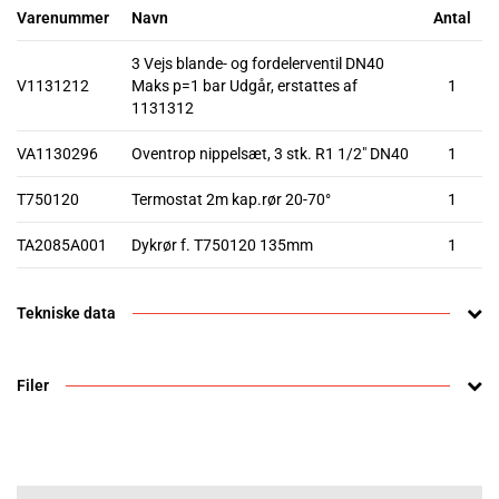
Varenummer
Navn
Antal
3 Vejs blande- og fordelerventil DN40
V1131212
Maks p=1 bar Udgår, erstattes af
1
1131312
VA1130296
Oventrop nippelsæt, 3 stk. R1 1/2" DN40
1
T750120
Termostat 2m kap.rør 20-70°
1
TA2085A001
Dykrør f. T750120 135mm
1
Tekniske data
Filer