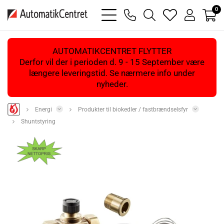
0
bars
phone
magnifying
heart
user
light
light
glass
light
light
light
AUTOMATIKCENTRET FLYTTER
Derfor vil der i perioden d. 9 - 15 September være
længere leveringstid. Se nærmere info under
nyheder.
Energi
Produkter til biokedler / fastbrændselsfyr
Shuntstyring