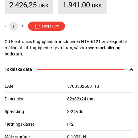
2.426,25
1.941,00
DKK
DKK
-
+
Læg i kurv
OJ Electronics Fugtighedstransduceren HTH-6121 er velegnet til
måling af luftfugtighed i støvfri rum, såsom svømmehaller og
baderum.
Tekniske data
EAN
5703502560113
Dimension
82x82x24 mm
Spænding
8-24Vdc
Tætningsklasse
IP21
Måle område
0-100%rH