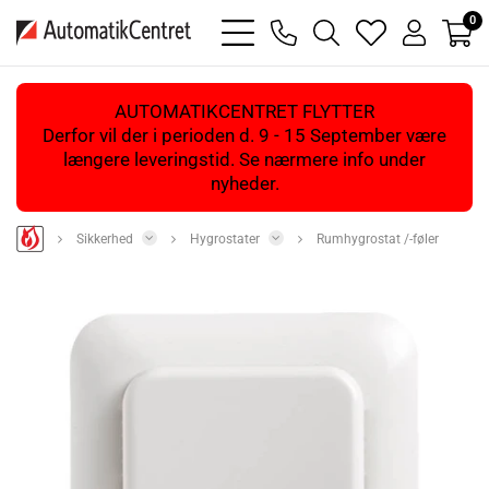
0
bars
phone
magnifying
heart
user
light
light
glass
light
light
light
AUTOMATIKCENTRET FLYTTER
Derfor vil der i perioden d. 9 - 15 September være
længere leveringstid. Se nærmere info under
nyheder.
Sikkerhed
Hygrostater
Rumhygrostat /-føler