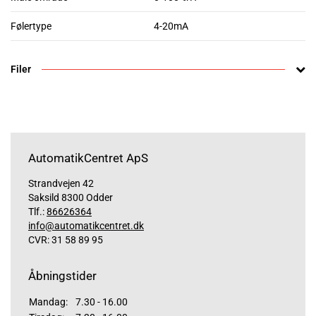
Følertype
4-20mA
Filer
AutomatikCentret ApS
Strandvejen 42
Saksild 8300 Odder
Tlf.:
86626364
info@automatikcentret.dk
CVR: 31 58 89 95
Åbningstider
Mandag:
7.30 - 16.00