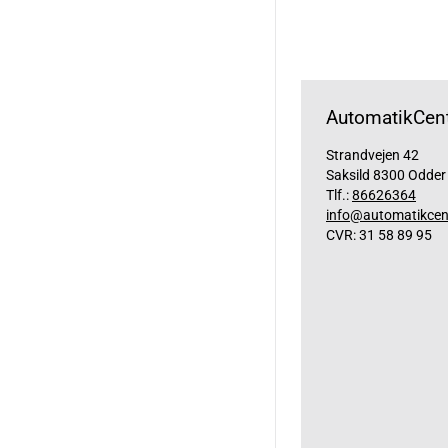
AutomatikCent
Strandvejen 42
Saksild 8300 Odder
Tlf.:
86626364
info@automatikcen
CVR: 31 58 89 95