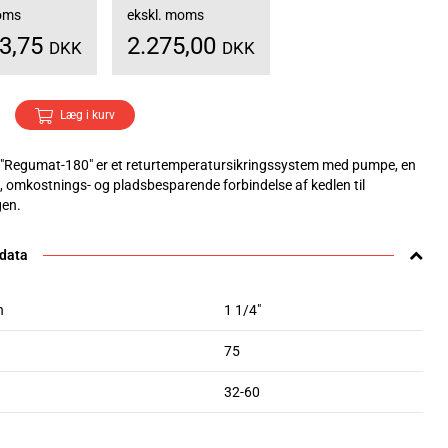
moms
ekskl. moms
43,75
2.275,00
DKK
DKK
Læg i kurv
"Regumat-180" er et returtemperatursikringssystem med pumpe, en
-, omkostnings- og pladsbesparende forbindelse af kedlen til
gen.
 data
n
1 1/4"
75
32-60