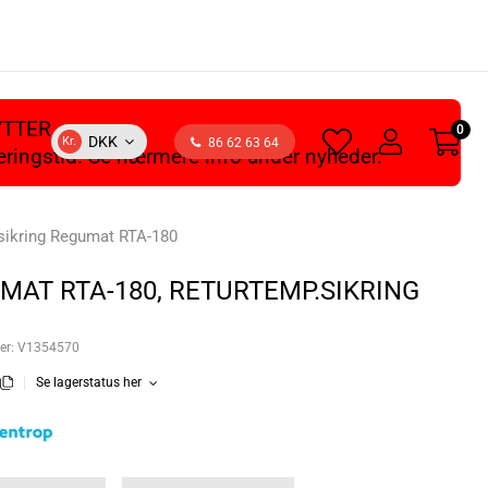
YTTER
0
heart
user
DKK
Kr.
86 62 63 64
veringstid. Se nærmere info under nyheder.
light
light
sikring Regumat RTA-180
MAT RTA-180, RETURTEMP.SIKRING
er:
V1354570
Se lagerstatus her