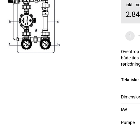
inkl. 
2.8
-
+
Oventrop 
både tids
rørlednin
Tekniske
Dimensio
kW
Pumpe