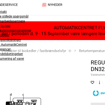
NDESERVICE
NYHEDER
ntakt
e stillede spørgsmål
marbejdspartnere
 to new
AUTOMATIKCENTRET FL
lkulationsprogrammer
il der i perioden d. 9 - 15 September være længere le
aloger
gsvejledninger
 AutomatikCentret
erencer
Produkter til biokedler / fastbrændselsfyr
Returtemperatur
delsbetingelser
urnering af varer
REGU
DN32
Varenumm