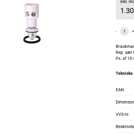
inkl. 
1.3
-
+
Braukman
Rep. sæt 
Ps. af 10 
Tekniske
EAN
Dimensio
VVS-nr.
Beskrivel