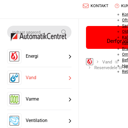
KONTAKT
KU
Ko
Oft
Sa
Old
Ka
Derfor v
Kat
Bru
Om
Energi
Ref
Vand
Han
Reservedele til 
Ret
Vand
Varme
Ventilation