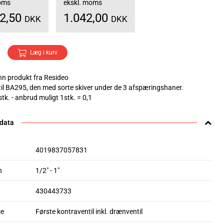
moms
ekskl. moms
02,50
1.042,00
DKK
DKK
Læg i kurv
n produkt fra Resideo
til BA295, den med sorte skiver under de 3 afspæringshaner.
stk. - anbrud muligt 1stk. = 0,1
 data
4019837057831
n
1/2" - 1"
430443733
se
Første kontraventil inkl. drænventil