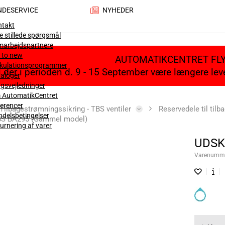
NDESERVICE
NYHEDER
ntakt
e stillede spørgsmål
marbejdspartnere
 to new
AUTOMATIKCENTRET FL
lkulationsprogrammer
il der i perioden d. 9 - 15 September være længere le
aloger
gsvejledninger
 AutomatikCentret
erencer
Tilbagestrømningssikring - TBS ventiler
Reservedele til til
delsbetingelser
TBS BA295 (Gammel model)
urnering af varer
UDSK
Varenumm