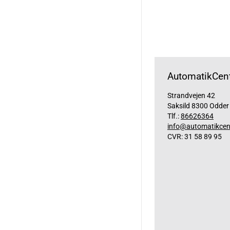
AutomatikCent
Strandvejen 42
Saksild 8300 Odder
Tlf.:
86626364
info@automatikcen
CVR: 31 58 89 95