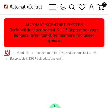
0
bars
phone
magnifying
heart
user
light
light
glass
light
light
light
AUTOMATIKCENTRET FLYTTER
Derfor vil der i perioden d. 9 - 15 September være
længere leveringstid. Se nærmere info under
nyheder.
Vand
Braukmann / IMI Trykreduktion og tilbehør
Reservedele til D06F trykreduktionsventil