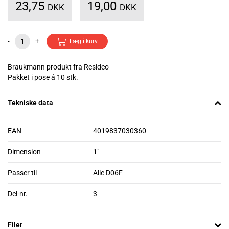
23,75
19,00
DKK
DKK
-
+
Læg i kurv
Braukmann produkt fra Resideo
Pakket i pose á 10 stk.
Tekniske data
EAN
4019837030360
Dimension
1"
Passer til
Alle D06F
Del-nr.
3
Filer