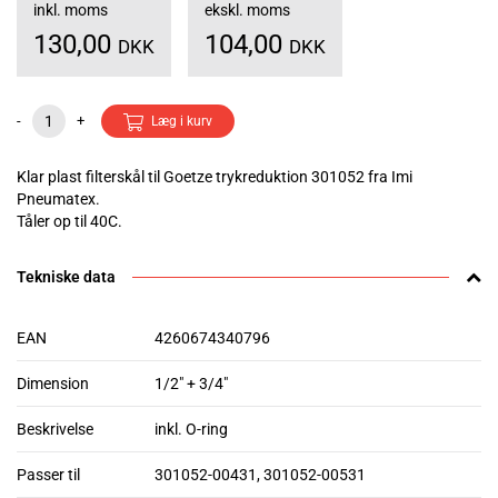
inkl. moms
ekskl. moms
130,00
104,00
DKK
DKK
-
+
Læg i kurv
Klar plast filterskål til Goetze trykreduktion 301052 fra Imi
Pneumatex.
Tåler op til 40C.
Tekniske data
EAN
4260674340796
Dimension
1/2" + 3/4"
Beskrivelse
inkl. O-ring
Passer til
301052-00431, 301052-00531