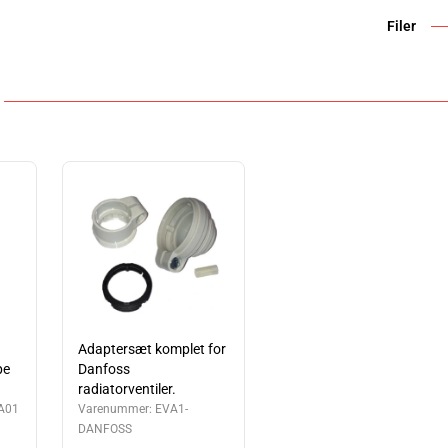
Filer
Adaptersæt komplet for
pe
Danfoss
radiatorventiler.
A01
Varenummer:
EVA1-
DANFOSS