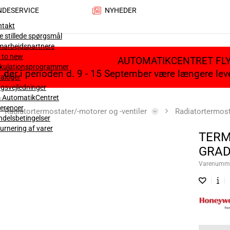
NDESERVICE
NYHEDER
ntakt
e stillede spørgsmål
marbejdspartnere
 to new
AUTOMATIKCENTRET FL
lkulationsprogrammer
il der i perioden d. 9 - 15 September være længere le
aloger
gsvejledninger
 AutomatikCentret
erencer
Radiatortermostater/-motorer og -ventiler
Radiatortermos
delsbetingelser
urnering af varer
TERM
GRA
Varenumm