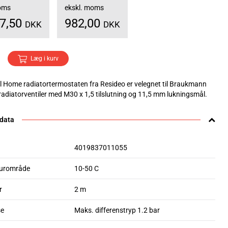
moms
ekskl. moms
27,50
982,00
DKK
DKK
Læg i kurv
 Home radiatortermostaten fra Resideo er velegnet til Braukmann
radiatorventiler med M30 x 1,5 tilslutning og 11,5 mm lukningsmål.
 data
4019837011055
urområde
10-50 C
r
2 m
se
Maks. differenstryp 1.2 bar