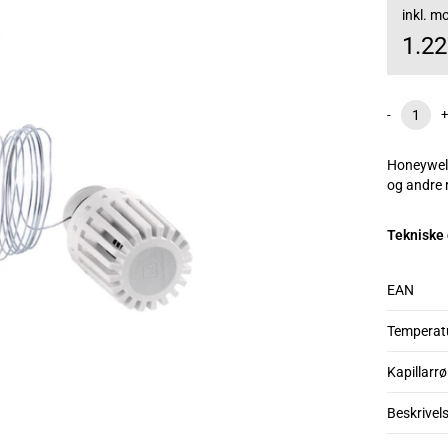
inkl. 
1.2
-
+
Honeywell
og andre 
Tekniske
EAN
Temperat
Kapillarrø
Beskrivel