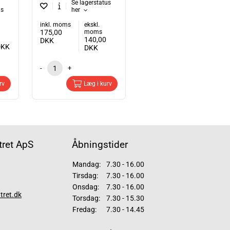
Se lagerstatus
us
her
inkl. moms
ekskl.
175,00
moms
140,00
DKK
DKK
DKK
-
+
rv
Læg i kurv
ret ApS
Åbningstider
Mandag:
7.30 - 16.00
Tirsdag:
7.30 - 16.00
Onsdag:
7.30 - 16.00
tret.dk
Torsdag:
7.30 - 15.30
Fredag:
7.30 - 14.45