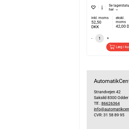
Se lagerstat
her
inkl. moms
ekskl.
52,50
moms
42,00
DKK
-
+
Læg i ku
AutomatikCent
Strandvejen 42
Saksild 8300 Odder
Tlf.:
86626364
info@automatikcen
CVR: 31 58 89 95