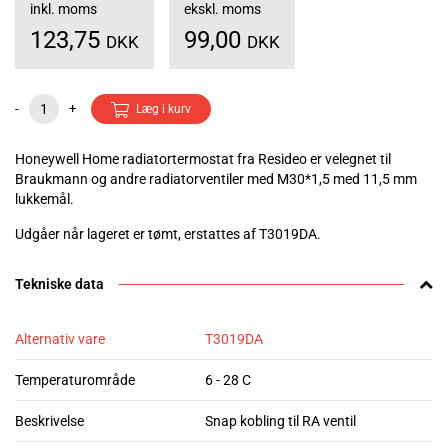
inkl. moms
ekskl. moms
123,75
99,00
DKK
DKK
-
+
Læg i kurv
Honeywell Home radiatortermostat fra Resideo er velegnet til
Braukmann og andre radiatorventiler med M30*1,5 med 11,5 mm
lukkemål.
Udgåer når lageret er tømt, erstattes af T3019DA.
Tekniske data
Alternativ vare
T3019DA
Temperaturområde
6 - 28 C
Beskrivelse
Snap kobling til RA ventil