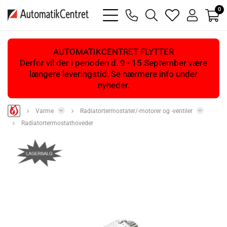
0
bars
phone
magnifying
heart
user
light
light
glass
light
light
light
AUTOMATIKCENTRET FLYTTER
Derfor vil der i perioden d. 9 - 15 September være
længere leveringstid. Se nærmere info under
nyheder.
Varme
Radiatortermostater/-motorer og -ventiler
Radiatortermostathoveder