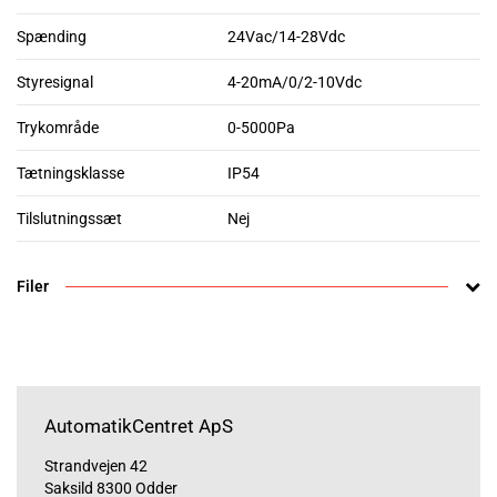
Spænding
24Vac/14-28Vdc
Styresignal
4-20mA/0/2-10Vdc
Trykområde
0-5000Pa
Tætningsklasse
IP54
Tilslutningssæt
Nej
Filer
AutomatikCentret ApS
Strandvejen 42
Saksild 8300 Odder