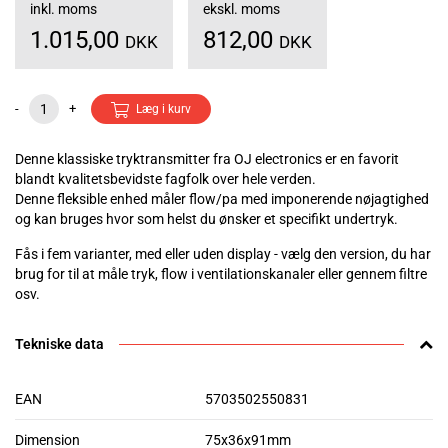
inkl. moms
ekskl. moms
1.015,00
812,00
DKK
DKK
-
+
Læg i kurv
Denne klassiske tryktransmitter fra OJ electronics er en favorit
blandt kvalitetsbevidste fagfolk over hele verden.
Denne fleksible enhed måler flow/pa med imponerende nøjagtighed
og kan bruges hvor som helst du ønsker et specifikt undertryk.
Fås i fem varianter, med eller uden display - vælg den version, du har
brug for til at måle tryk, flow i ventilationskanaler eller gennem filtre
osv.
Tekniske data
EAN
5703502550831
Dimension
75x36x91mm