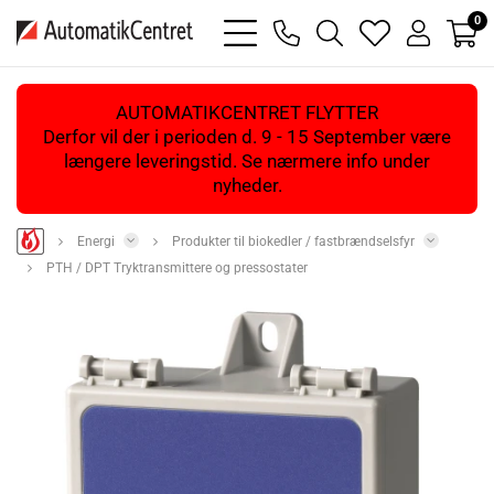
0
bars
phone
magnifying
heart
user
light
light
glass
light
light
light
AUTOMATIKCENTRET FLYTTER
Derfor vil der i perioden d. 9 - 15 September være
længere leveringstid. Se nærmere info under
nyheder.
Energi
Produkter til biokedler / fastbrændselsfyr
PTH / DPT Tryktransmittere og pressostater