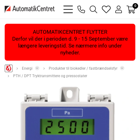
0
bars
phone
magnifying
heart
user
light
light
glass
light
light
light
AUTOMATIKCENTRET FLYTTER
Derfor vil der i perioden d. 9 - 15 September være
længere leveringstid. Se nærmere info under
nyheder.
Energi
Produkter til biokedler / fastbrændselsfyr
PTH / DPT Tryktransmittere og pressostater