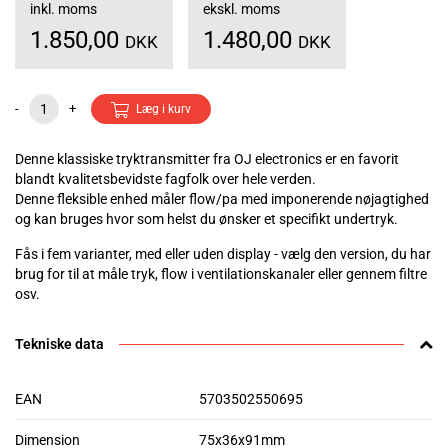
inkl. moms
ekskl. moms
1.850,00
1.480,00
DKK
DKK
-
+
Læg i kurv
Denne klassiske tryktransmitter fra OJ electronics er en favorit
blandt kvalitetsbevidste fagfolk over hele verden.
Denne fleksible enhed måler flow/pa med imponerende nøjagtighed
og kan bruges hvor som helst du ønsker et specifikt undertryk.
Fås i fem varianter, med eller uden display - vælg den version, du har
brug for til at måle tryk, flow i ventilationskanaler eller gennem filtre
osv.
Tekniske data
EAN
5703502550695
Dimension
75x36x91mm