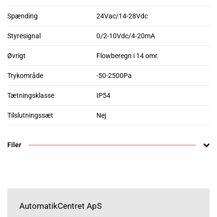
Spænding
24Vac/14-28Vdc
Styresignal
0/2-10Vdc/4-20mA
Øvrigt
Flowberegn i 14 omr.
Trykområde
-50-2500Pa
Tætningsklasse
IP54
Tilslutningssæt
Nej
Filer
AutomatikCentret ApS