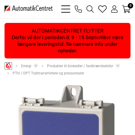
0
bars
phone
magnifying
heart
user
light
light
glass
light
light
light
AUTOMATIKCENTRET FLYTTER
Derfor vil der i perioden d. 9 - 15 September være
længere leveringstid. Se nærmere info under
nyheder.
Energi
Produkter til biokedler / fastbrændselsfyr
PTH / DPT Tryktransmittere og pressostater