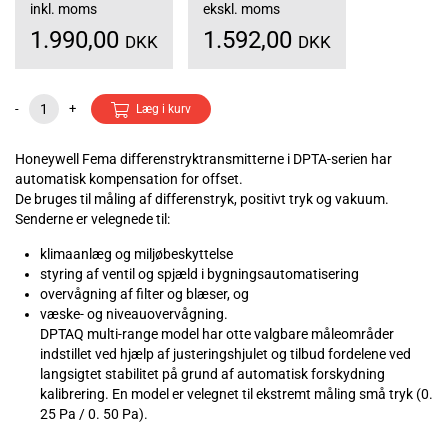
inkl. moms
ekskl. moms
1.990,00
1.592,00
DKK
DKK
-
+
Læg i kurv
Honeywell Fema differenstryktransmitterne i DPTA-serien har
automatisk kompensation for offset.
De bruges til måling af differenstryk, positivt tryk og vakuum.
Senderne er velegnede til:
klimaanlæg og miljøbeskyttelse
styring af ventil og spjæld i bygningsautomatisering
overvågning af filter og blæser, og
væske- og niveauovervågning.
DPTAQ multi-range model har otte valgbare måleområder
indstillet ved hjælp af justeringshjulet og tilbud fordelene ved
langsigtet stabilitet på grund af automatisk forskydning
kalibrering. En model er velegnet til ekstremt måling små tryk (0.
25 Pa / 0. 50 Pa).