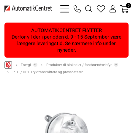
0
bars
phone
magnifying
heart
user
light
light
glass
light
light
light
AUTOMATIKCENTRET FLYTTER
Derfor vil der i perioden d. 9 - 15 September være
længere leveringstid. Se nærmere info under
nyheder.
Energi
Produkter til biokedler / fastbrændselsfyr
PTH / DPT Tryktransmittere og pressostater