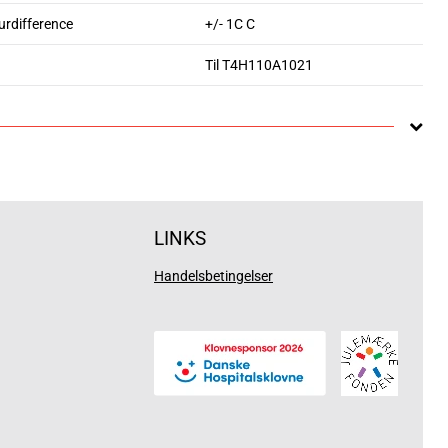
rdifference
+/- 1C C
Til T4H110A1021
LINKS
Handelsbetingelser