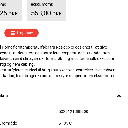
moms
ekskl. moms
,25
553,00
DKK
DKK
Læg i kurv
 Home fjerntemperaturføler fra Resideo er designet til at give
evne til at detektere og kontrollere temperaturen i et andet rum.
leveres i en diskret, smukt formstøbning med terminalblokke som
urtig og nem kabling.
raturføleren er ideel til brug i butikker, venteværelser, eller enhver
likation, hvor brugeren ønsker at styre temperaturen eksternt i et
 data
5025121388900
urområde
5 - 35 C