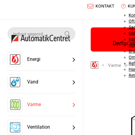
KONTAKT
KU
Ko
Oft
Sa
Old
Ka
Derfor v
Kat
Bru
Om
Energi
Ref
Varme
Han
Ret
Vand
Varme
Ventilation