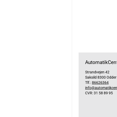
AutomatikCent
Strandvejen 42
Saksild 8300 Odder
Tlf.:
86626364
info@automatikcen
CVR: 31 58 89 95