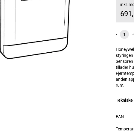
inkl. 
691
-
+
Honeywell
styringen 
Sensoren 
tillader h
Fjerntempe
anden app
rum.
Tekniske
EAN
Temperat