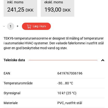
inkl. moms
ekskl. moms
241,25
193,00
DKK
DKK
-
+
Læg i kurv
TEKY6-temperatursensorerne er designet til måling af temperaturer
i automatiske HVAC-systemer. Den valsede følerlomme i rustfrit stål
giver en god beskyttelse mod vand og støv.
Tekniske data
EAN
6419767006196
Temperaturområde
-30...80 °C
Styresignal
10 k? (25 °C)
Materiale
PVC, rustfrit stål