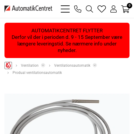
0
bars
phone
magnifying
heart
user
light
light
glass
light
light
light
AUTOMATIKCENTRET FLYTTER
Derfor vil der i perioden d. 9 - 15 September være
længere leveringstid. Se nærmere info under
nyheder.
Ventilation
Ventilationsautomatik
Produal ventilationsautomatik