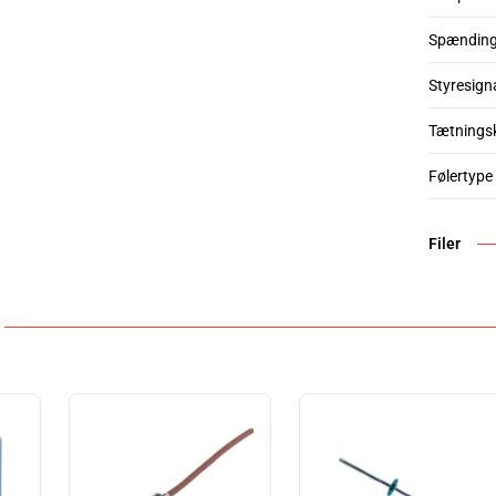
Spændin
Styresign
Tætnings
Følertype
Filer