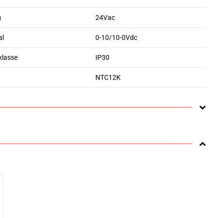
g
24Vac
al
0-10/10-0Vdc
klasse
IP30
NTC12K