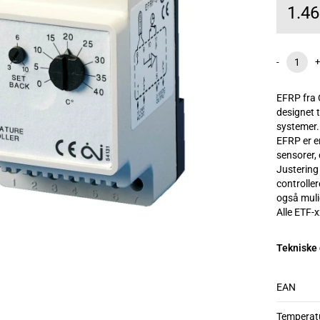
1.4
-
+
EFRP fra 
designet t
systemer.
EFRP er e
sensorer, 
Justering
controller
også muli
Alle ETF-
Tekniske
EAN
Temperat