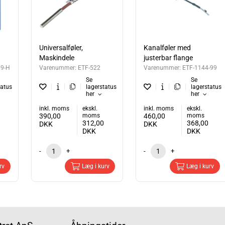
Universalføler,
Kanalføler med
Maskindele
justerbar flange
99-H
Varenummer:
ETF-522
Varenummer:
ETF-1144-99
Se
Se
tatus
lagerstatus
lagerstatus
her
her
inkl. moms
ekskl.
inkl. moms
ekskl.
390,00
moms
460,00
moms
312,00
368,00
DKK
DKK
DKK
DKK
-
+
-
+
rv
Læg i kurv
Læg i kurv