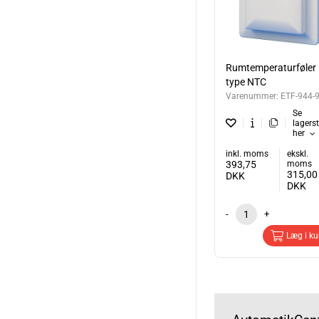
Rumtemperaturføler
type NTC
Varenummer:
ETF-944-
Se
lagers
her
inkl. moms
ekskl.
393,75
moms
315,00
DKK
DKK
-
+
Læg i ku