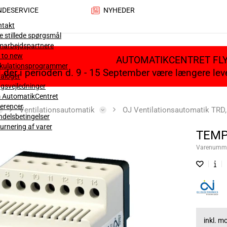
NDESERVICE
NYHEDER
ntakt
e stillede spørgsmål
marbejdspartnere
 to new
AUTOMATIKCENTRET FL
lkulationsprogrammer
il der i perioden d. 9 - 15 September være længere le
aloger
gsvejledninger
 AutomatikCentret
erencer
Ventilationsautomatik
OJ Ventilationsautomatik TRD
delsbetingelser
urnering af varer
TEMP
Varenumm
inkl. 