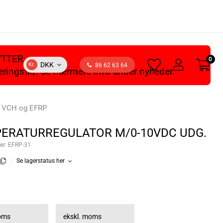
YTTER
0
heart
user
DKK
Kr.
86 62 63 64
veringstid. Se nærmere info under nyheder.
light
light
, VCH og EFRP
ERATURREGULATOR M/0-10VDC UDG.
er:
EFRP-31
Se lagerstatus her
moms
ekskl. moms