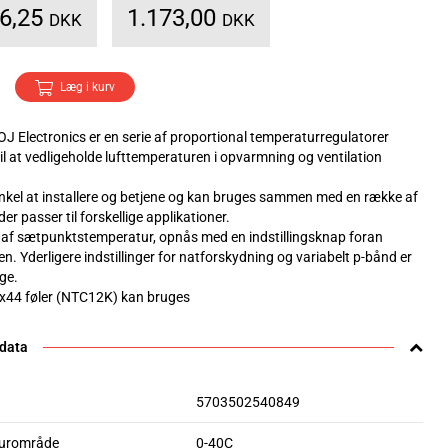
66,25
1.173,00
DKK
DKK
Læg i kurv
OJ Electronics er en serie af proportional temperaturregulatorer
il at vedligeholde lufttemperaturen i opvarmning og ventilation
nkel at installere og betjene og kan bruges sammen med en række af
der passer til forskellige applikationer.
 af sætpunktstemperatur, opnås med en indstillingsknap foran
en. Yderligere indstillinger for natforskydning og variabelt p-bånd er
ge.
xx44 føler (NTC12K) kan bruges
 data
5703502540849
urområde
0-40C