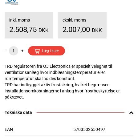
inkl. moms
ekskl. moms
2.508,75
2.007,00
DKK
DKK
-
+
Læg i kurv
TRD regulatoren fra OJ Electronics er specielt velegnet til
ventilationsanlæg hvor indblæsningstemperatur eller
rumtemperatur skal holdes konstant.
TRD har indbygget aktiv frostsikring, hvilket begrænser
installationsomkostningerne i anlæg hvor frostbeskyttelse er
påkrævet.
Tekniske data
EAN
5703502550497