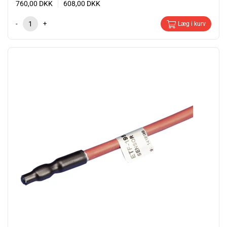
760,00
DKK
608,00
DKK
-
+
Læg i kurv