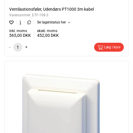
Ventilastionsføler, Udendørs PT1000 3m kabel
Varenummer:
ETF-198-3
Se lagerstatus her
inkl. moms
ekskl. moms
565,00
DKK
452,00
DKK
-
+
Læg i kurv