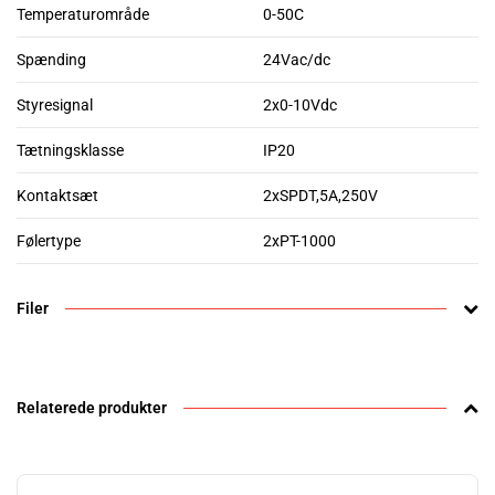
Temperaturområde
0-50C
Spænding
24Vac/dc
Styresignal
2x0-10Vdc
Tætningsklasse
IP20
Kontaktsæt
2xSPDT,5A,250V
Følertype
2xPT-1000
Filer
Relaterede produkter