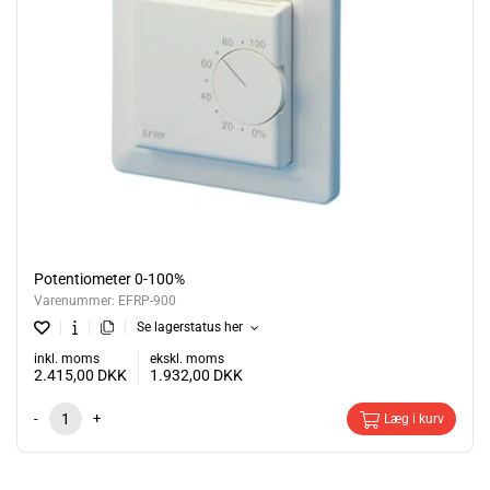
Potentiometer 0-100%
Varenummer:
EFRP-900
Se lagerstatus her
inkl. moms
ekskl. moms
2.415,00
DKK
1.932,00
DKK
-
+
Læg i kurv