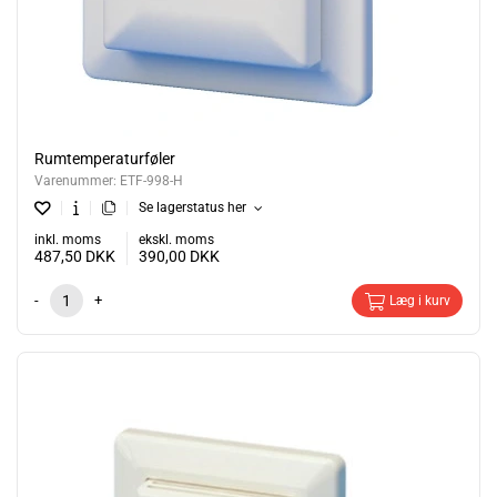
Rumtemperaturføler
Varenummer:
ETF-998-H
Se lagerstatus her
inkl. moms
ekskl. moms
487,50
DKK
390,00
DKK
-
+
Læg i kurv