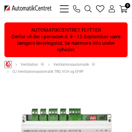
0
bars
phone
magnifying
heart
user
light
light
glass
light
light
light
AUTOMATIKCENTRET FLYTTER
Derfor vil der i perioden d. 9 - 15 September være
længere leveringstid. Se nærmere info under
nyheder.
Ventilation
Ventilationsautomatik
OJ Ventilationsautomatik TRD, VCH og EFRP