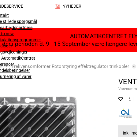
NDESERVICE
NYHEDER
ntakt
e stillede spørgsmål
marbejdspartnere
 to new
AUTOMATIKCENTRET FL
lkulationsprogrammer
il der i perioden d. 9 - 15 September være længere le
aloger
gsvejledninger
 AutomatikCentret
erencer
Frekvensomformer Rotorstyring effektregulator trinkobler
delsbetingelser
urnering af varer
VENT
Varenumm
inkl. 