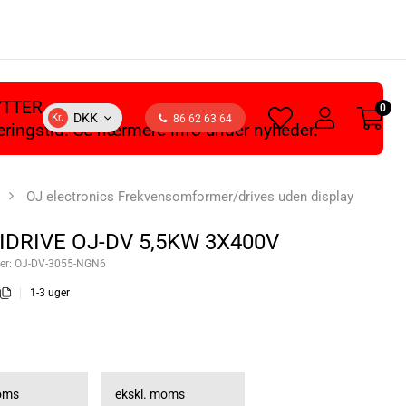
YTTER
0
heart
user
DKK
Kr.
86 62 63 64
veringstid. Se nærmere info under nyheder.
light
light
OJ electronics Frekvensomformer/drives uden display
IDRIVE OJ-DV 5,5KW 3X400V
er:
OJ-DV-3055-NGN6
1-3 uger
moms
ekskl. moms