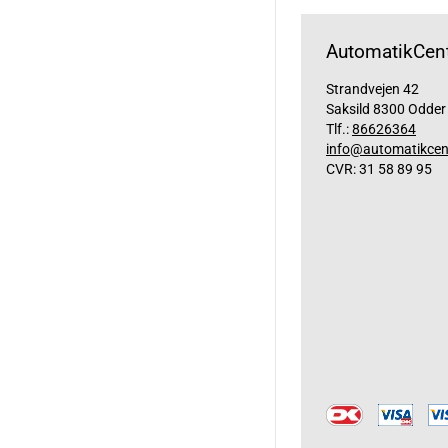
AutomatikCent
Strandvejen 42
Saksild 8300 Odder
Tlf.:
86626364
info@automatikcen
CVR: 31 58 89 95