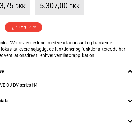
33,75
5.307,00
DKK
DKK
Læg i kurv
onics DV-drev er designet med ventilationsanlæg i tankerne.
 fokus: at levere nøjagtigt de funktioner og funktionaliteter, du har
 et ventilationsdrev til enhver ventilatorapplikation.
se
VE OJ-DV series H4
 data