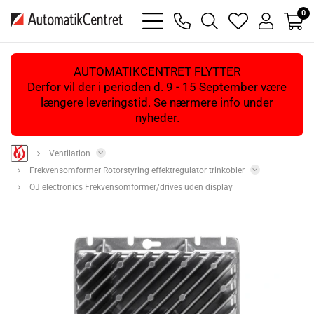
0
bars
phone
magnifying
heart
user
light
light
glass
light
light
light
AUTOMATIKCENTRET FLYTTER
Derfor vil der i perioden d. 9 - 15 September være
længere leveringstid. Se nærmere info under
nyheder.
Ventilation
Frekvensomformer Rotorstyring effektregulator trinkobler
OJ electronics Frekvensomformer/drives uden display