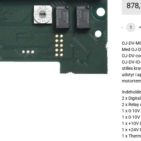
878
-
+
OJ-DV-MOD
Med OJ-DV-
OJ-DV-con
OJ-DV-IO-
stilles kr
udstyr i a
motortem
Indeholde
2 x Digita
2 x Relay
1 x 0-10V
1 x 0-10V
1 x +10V 
1 x +24V 
1 x Therm