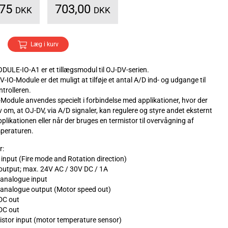
,75
703,00
DKK
DKK
Læg i kurv
ULE-IO-A1 er et tillægsmodul til OJ-DV-serien.
IO-Module er det muligt at tilføje et antal A/D ind- og udgange til
trolleren.
Module anvendes specielt i forbindelse med applikationer, hvor der
av om, at OJ-DV, via A/D signaler, kan regulere og styre andet eksternt
pplikationen eller når der bruges en termistor til overvågning af
peraturen.
r:
l input (Fire mode and Rotation direction)
 output; max. 24V AC / 30V DC / 1A
 analogue input
 analogue output (Motor speed out)
DC out
DC out
istor input (motor temperature sensor)