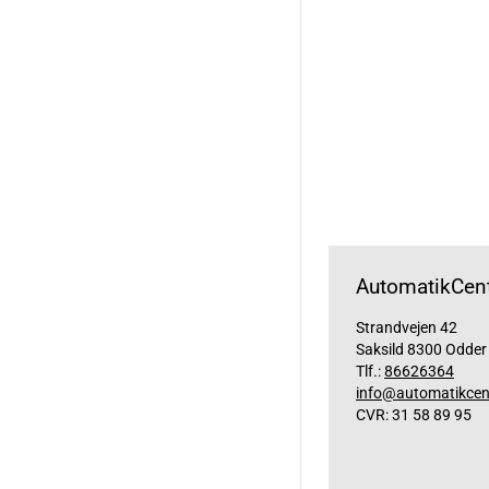
AutomatikCent
Strandvejen 42
Saksild 8300 Odder
Tlf.:
86626364
info@automatikcen
CVR: 31 58 89 95