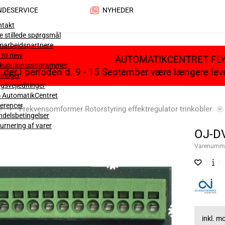
NDESERVICE
NYHEDER
ntakt
e stillede spørgsmål
marbejdspartnere
 to new
AUTOMATIKCENTRET FL
lkulationsprogrammer
il der i perioden d. 9 - 15 September være længere le
aloger
gsvejledninger
 AutomatikCentret
erencer
Frekvensomformer Rotorstyring effektregulator trinkobler
delsbetingelser
urnering af varer
OJ-D
Varenumm
inkl. 