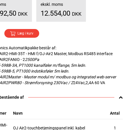
moms
ekskl. moms
692,50
12.554,00
DKK
DKK
Læg i kurv
onics Automatikpakke består af:
-AIR2-HMI-35T - HMI f/OJ-Air2 Master, Modbus RS485 interface
-AIR2FANIO - 2
2500Pa
F-598B-3A, PT1000 kanalføler m/flange, 5m ledn.
F-598B-5, PT1000 indstiksføler 5m ledn.
-AIR2Master - Master modul m/ modbus og integrated web-server
-AIR2PWR80 - Strømforsyning 230Vac / 2
24Vac,2,4A 60 VA
 bestående af
mer
Navn
Antal
HMI-
OJ Air2-touchbetjeningspanel inkl. kabel
1