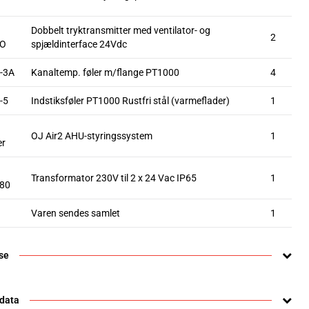
Dobbelt tryktransmitter med ventilator- og
2
IO
spjældinterface 24Vdc
-3A
Kanaltemp. føler m/flange PT1000
4
-5
Indstiksføler PT1000 Rustfri stål (varmeflader)
1
OJ Air2 AHU-styringssystem
1
er
Transformator 230V til 2 x 24 Vac IP65
1
80
Varen sendes samlet
1
se
 data