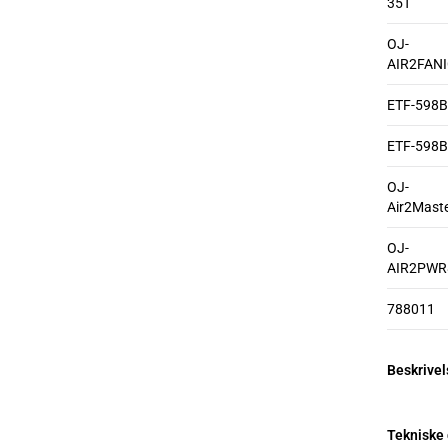
35T
OJ-
AIR2FAN
ETF-598B
ETF-598B
OJ-
Air2Mast
OJ-
AIR2PWR
788011
Beskrivel
Tekniske