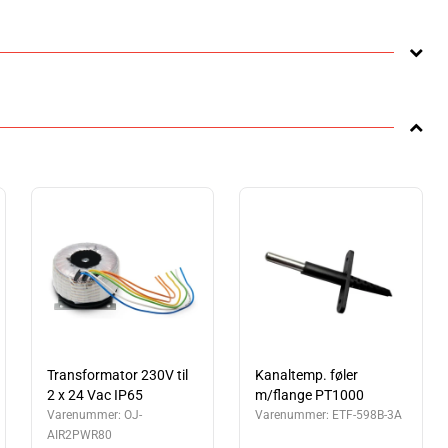
Transformator 230V til
Kanaltemp. føler
2 x 24 Vac IP65
m/flange PT1000
Varenummer:
OJ-
Varenummer:
ETF-598B-3A
AIR2PWR80