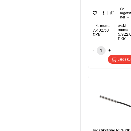
Se
lagers
her
inkl. moms
ekskl.
7.402,50
moms
5.922,
DKK
DKK
-
+
Læg i ku
Indstiksføler PT1000