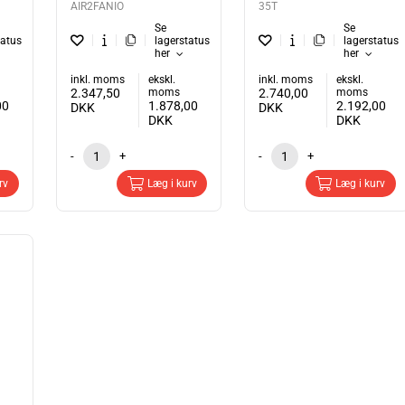
AIR2FANIO
35T
Se
Se
tatus
lagerstatus
lagerstatus
her
her
inkl. moms
ekskl.
inkl. moms
ekskl.
2.347,50
moms
2.740,00
moms
00
1.878,00
2.192,00
DKK
DKK
DKK
DKK
-
+
-
+
rv
Læg i kurv
Læg i kurv