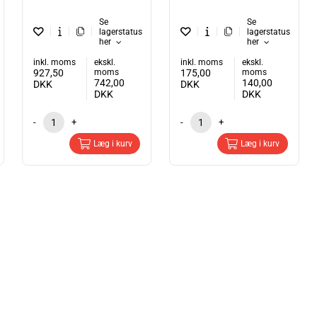
Se
Se
lagerstatus
lagerstatus
her
her
inkl. moms
ekskl.
inkl. moms
ekskl.
927,50
moms
175,00
moms
742,00
140,00
DKK
DKK
DKK
DKK
-
+
-
+
Læg i kurv
Læg i kurv