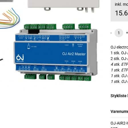
inkl. 
15.
-
+
OJ electr
1 stk. OJ
2 stk. OJ
4 stk. ET
1 stk. ET
1 stk. OJ
1 stk. OJ
Stykliste
Varenum
OJ-AIR2-