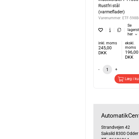
Rustfri stål
(varmeflader)
Varenummer:
ETF-598B
Se
lagers
her
inkl. moms
ekskl.
245,00
moms
196,00
DKK
DKK
-
+
Læg i ku
AutomatikCent
Strandvejen 42
Saksild 8300 Odder