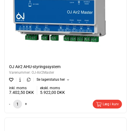
OJ Air2 AHU-styringssystem
Varenummer:
OJ-Air2Master
Se lagerstatus her
inkl. moms
ekskl. moms
7.402,50
DKK
5.922,00
DKK
-
+
Læg i kurv