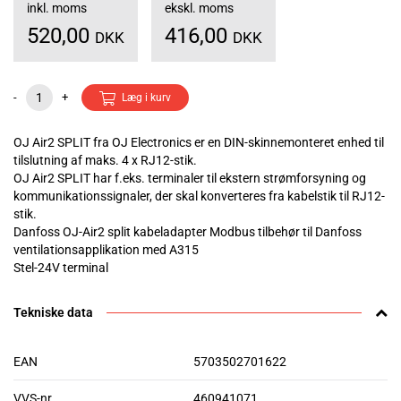
inkl. moms
ekskl. moms
520,00
416,00
DKK
DKK
-
+
Læg i kurv
OJ Air2 SPLIT fra OJ Electronics er en DIN-skinnemonteret enhed til
tilslutning af maks. 4 x RJ12-stik.
OJ Air2 SPLIT har f.eks. terminaler til ekstern strømforsyning og
kommunikationssignaler, der skal konverteres fra kabelstik til RJ12-
stik.
Danfoss OJ-Air2 split kabeladapter Modbus tilbehør til Danfoss
ventilationsapplikation med A315
Stel-24V terminal
Tekniske data
EAN
5703502701622
VVS-nr.
460941071