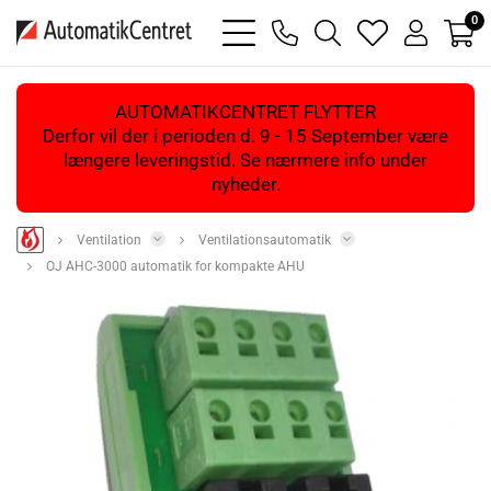
0
bars
phone
magnifying
heart
user
light
light
glass
light
light
light
AUTOMATIKCENTRET FLYTTER
Derfor vil der i perioden d. 9 - 15 September være
længere leveringstid. Se nærmere info under
nyheder.
Ventilation
Ventilationsautomatik
OJ AHC-3000 automatik for kompakte AHU