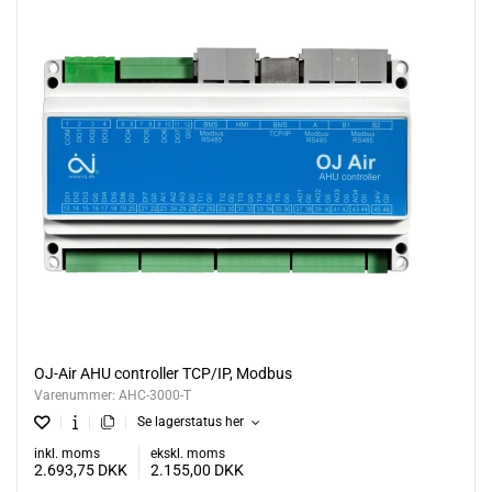
OJ-Air AHU controller TCP/IP, Modbus
Varenummer:
AHC-3000-T
Se lagerstatus her
inkl. moms
ekskl. moms
2.693,75
DKK
2.155,00
DKK