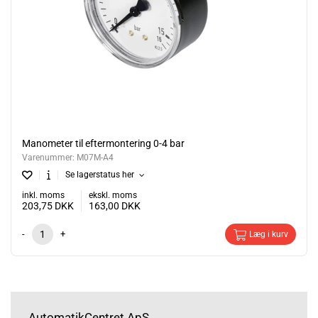
Manometer til eftermontering 0-4 bar
Varenummer:
M07M-A4
Se lagerstatus her
inkl. moms
ekskl. moms
203,75
DKK
163,00
DKK
-
+
Læg i kurv
AutomatikCentret ApS