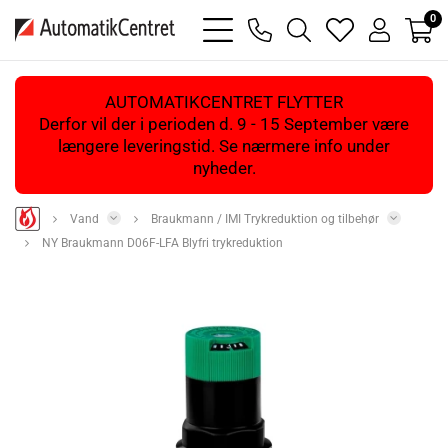
0
bars
phone
magnifying
heart
user
light
light
glass
light
light
light
AUTOMATIKCENTRET FLYTTER
Derfor vil der i perioden d. 9 - 15 September være
længere leveringstid. Se nærmere info under
nyheder.
Vand
Braukmann / IMI Trykreduktion og tilbehør
NY Braukmann D06F-LFA Blyfri trykreduktion