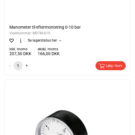
Manometer til eftermontering 0-10 bar
Varenummer:
M07M-A10
Se lagerstatus her
inkl. moms
ekskl. moms
207,50
DKK
166,00
DKK
-
+
Læg i kurv