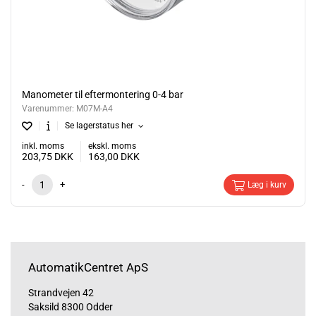
Manometer til eftermontering 0-4 bar
Varenummer:
M07M-A4
Se lagerstatus her
inkl. moms
ekskl. moms
203,75
DKK
163,00
DKK
-
+
Læg i kurv
AutomatikCentret ApS
Strandvejen 42
Saksild 8300 Odder