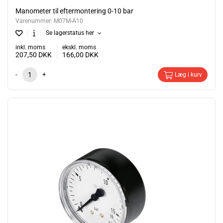
Manometer til eftermontering 0-10 bar
Varenummer:
M07M-A10
Se lagerstatus her
inkl. moms
ekskl. moms
207,50
DKK
166,00
DKK
-
+
Læg i kurv