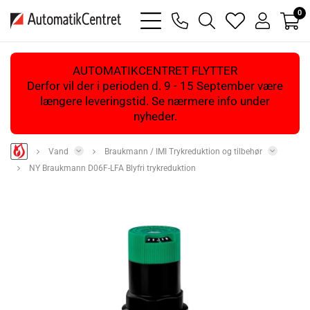
0
bars
phone
magnifying
heart
user
light
light
glass
light
light
light
AUTOMATIKCENTRET FLYTTER
Derfor vil der i perioden d. 9 - 15 September være
længere leveringstid. Se nærmere info under
nyheder.
Vand
Braukmann / IMI Trykreduktion og tilbehør
NY Braukmann D06F-LFA Blyfri trykreduktion