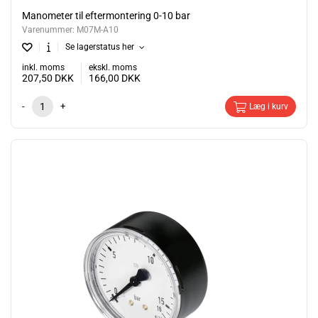
Manometer til eftermontering 0-10 bar
Varenummer:
M07M-A10
Se lagerstatus her
inkl. moms
ekskl. moms
207,50
DKK
166,00
DKK
-
+
Læg i kurv