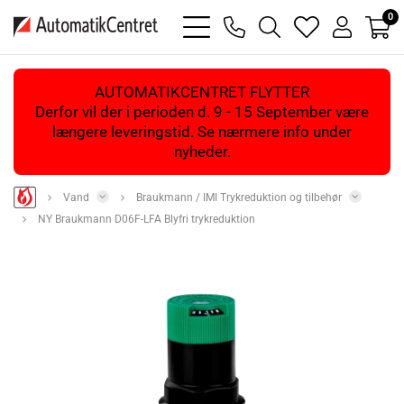
0
bars
phone
magnifying
heart
user
light
light
glass
light
light
light
AUTOMATIKCENTRET FLYTTER
Derfor vil der i perioden d. 9 - 15 September være
længere leveringstid. Se nærmere info under
nyheder.
Vand
Braukmann / IMI Trykreduktion og tilbehør
NY Braukmann D06F-LFA Blyfri trykreduktion