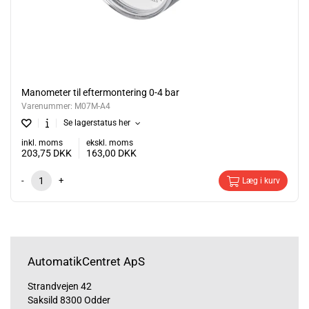
Manometer til eftermontering 0-4 bar
Varenummer:
M07M-A4
Se lagerstatus her
inkl. moms
ekskl. moms
203,75
DKK
163,00
DKK
-
+
Læg i kurv
AutomatikCentret ApS
Strandvejen 42
Saksild 8300 Odder