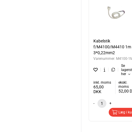
Kabelstik
f/M4100/M4410 1m
3*0,22mm2
Varenummer:
M4100-1
Se
lagers
her
inkl. moms
ekskl.
65,00
moms
52,00
DKK
-
+
Læg i ku