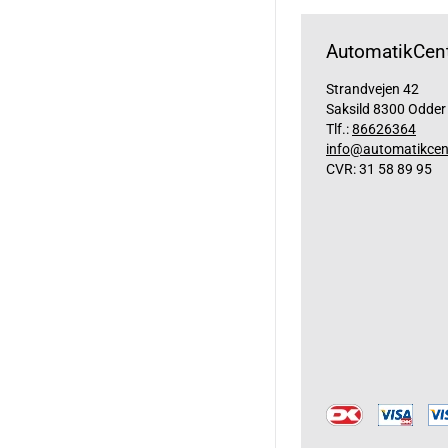
AutomatikCent
Strandvejen 42
Saksild 8300 Odder
Tlf.:
86626364
info@automatikcen
CVR: 31 58 89 95