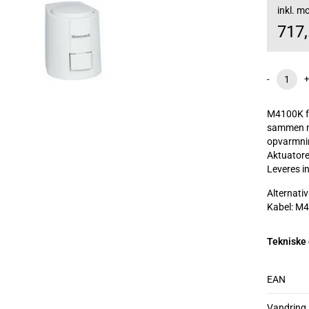
inkl. 
717
-
+
M4100K fr
sammen me
opvarmnin
Aktuatore
Leveres i
Alternati
Kabel: M
Tekniske
EAN
Vandring