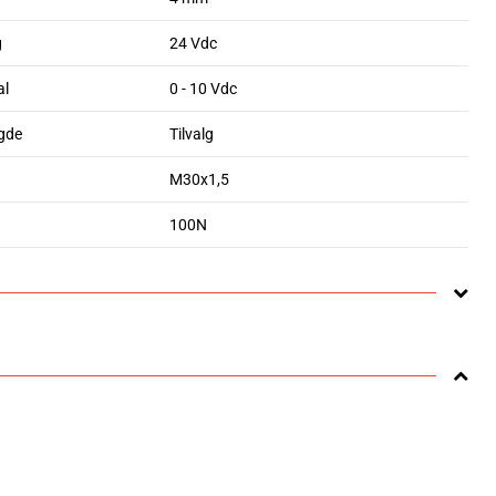
g
24 Vdc
al
0 - 10 Vdc
gde
Tilvalg
M30x1,5
100N