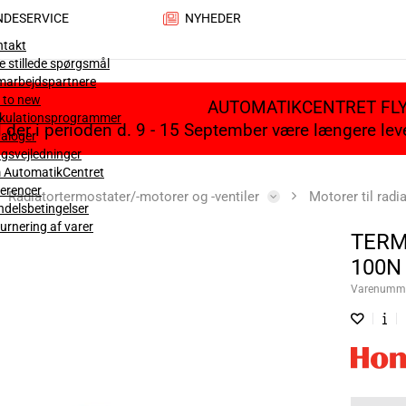
NDESERVICE
NYHEDER
ntakt
e stillede spørgsmål
marbejdspartnere
 to new
AUTOMATIKCENTRET FL
lkulationsprogrammer
il der i perioden d. 9 - 15 September være længere le
aloger
gsvejledninger
 AutomatikCentret
erencer
Radiatortermostater/-motorer og -ventiler
Motorer til radia
delsbetingelser
urnering af varer
TERM
100N
Varenumm