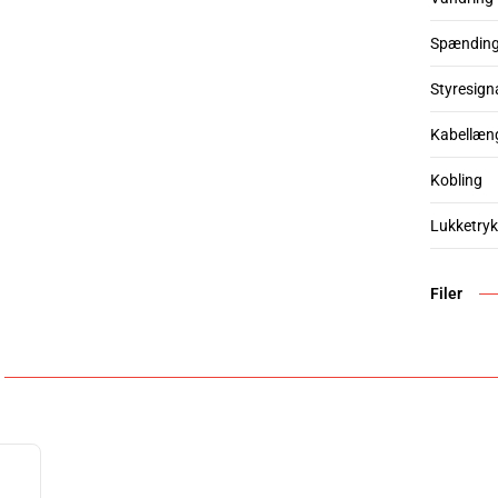
Spændin
Styresign
Kabellæn
Kobling
Lukketryk
Filer