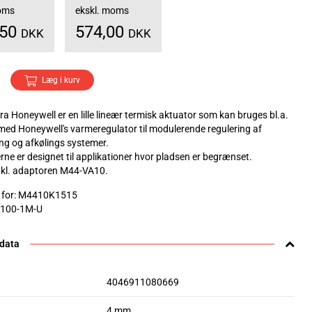
moms
ekskl. moms
,50
574,00
DKK
DKK
Læg i kurv
a Honeywell er en lille lineær termisk aktuator som kan bruges bl.a.
d Honeywell's varmeregulator til modulerende regulering af
g og afkølings systemer.
rne er designet til applikationer hvor pladsen er begrænset.
nkl. adaptoren M44-VA10.
v for: M4410K1515
4100-1M-U
 data
4046911080669
4 mm