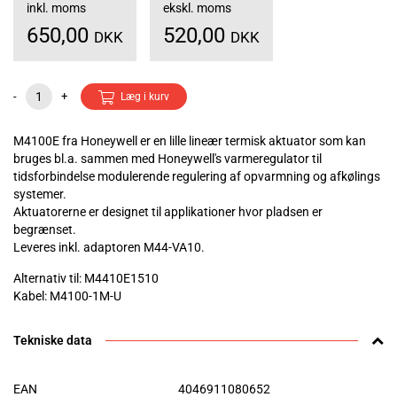
inkl. moms
ekskl. moms
650,00
520,00
DKK
DKK
-
+
Læg i kurv
M4100E fra Honeywell er en lille lineær termisk aktuator som kan
bruges bl.a. sammen med Honeywell's varmeregulator til
tidsforbindelse modulerende regulering af opvarmning og afkølings
systemer.
Aktuatorerne er designet til applikationer hvor pladsen er
begrænset.
Leveres inkl. adaptoren M44-VA10.
Alternativ til: M4410E1510
Kabel: M4100-1M-U
Tekniske data
EAN
4046911080652