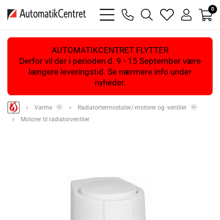
0
bars
phone
magnifying
heart
user
light
light
glass
light
light
light
AUTOMATIKCENTRET FLYTTER
Derfor vil der i perioden d. 9 - 15 September være
længere leveringstid. Se nærmere info under
nyheder.
Varme
Radiatortermostater/-motorer og -ventiler
Motorer til radiatorventiler