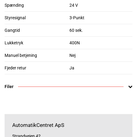
Spænding
24 V
Styresignal
3-Punkt
Gangtid
60 sek.
Lukketryk
400N
Manuel betjening
Nej
Fjeder retur
Ja
Filer
AutomatikCentret ApS
Strandvejen 42