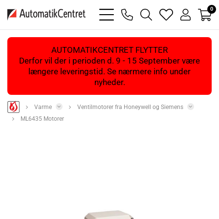
0
bars
phone
magnifying
heart
user
light
light
glass
light
light
light
AUTOMATIKCENTRET FLYTTER
Derfor vil der i perioden d. 9 - 15 September være
længere leveringstid. Se nærmere info under
nyheder.
Varme
Ventilmotorer fra Honeywell og Siemens
ML6435 Motorer