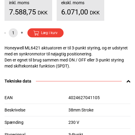
inkl. moms
ekskl. moms
7.588,75
6.071,00
DKK
DKK
-
+
Læg i kurv
Honeywell ML6421 aktuatoren er til 3-punkt styring, og er udstyret
med en synkronmotor til nøjagtig positionering.
Den er egnet til brug sammen med ON / OFF eller 3-punkt styring
med skiftekontakt funktion (SPDT).
Tekniske data
EAN
4024627041105
Beskrivelse
38mm Stroke
Spænding
230 V
Styresignal
3-Punkt