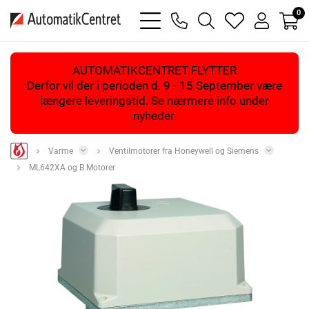
0
bars
phone
magnifying
heart
user
light
light
glass
light
light
light
AUTOMATIKCENTRET FLYTTER
Derfor vil der i perioden d. 9 - 15 September være
længere leveringstid. Se nærmere info under
nyheder.
Varme
Ventilmotorer fra Honeywell og Siemens
ML642XA og B Motorer