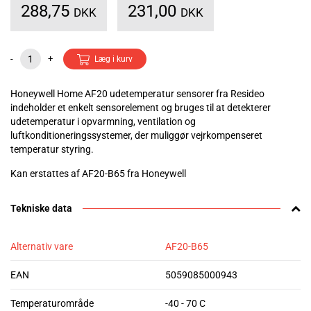
288,75
231,00
DKK
DKK
-
+
Læg i kurv
Honeywell Home AF20 udetemperatur sensorer fra Resideo
indeholder et enkelt sensorelement og bruges til at detekterer
udetemperatur i opvarmning, ventilation og
luftkonditioneringssystemer, der muliggør vejrkompenseret
temperatur styring.
Kan erstattes af AF20-B65 fra Honeywell
Tekniske data
Alternativ vare
AF20-B65
EAN
5059085000943
Temperaturområde
-40 - 70 C