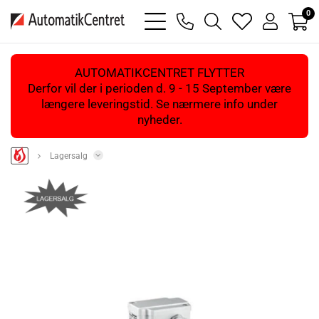
0
bars
phone
magnifying
heart
user
light
light
glass
light
light
light
AUTOMATIKCENTRET FLYTTER
Derfor vil der i perioden d. 9 - 15 September være
længere leveringstid. Se nærmere info under
nyheder.
Lagersalg