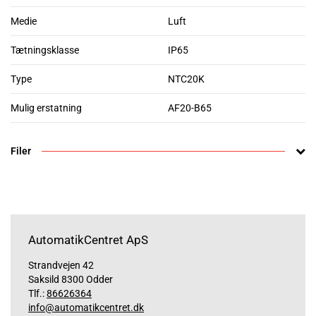
Medie
Luft
Tætningsklasse
IP65
Type
NTC20K
Mulig erstatning
AF20-B65
Filer
AutomatikCentret ApS
Strandvejen 42
Saksild 8300 Odder
Tlf.:
86626364
info@automatikcentret.dk