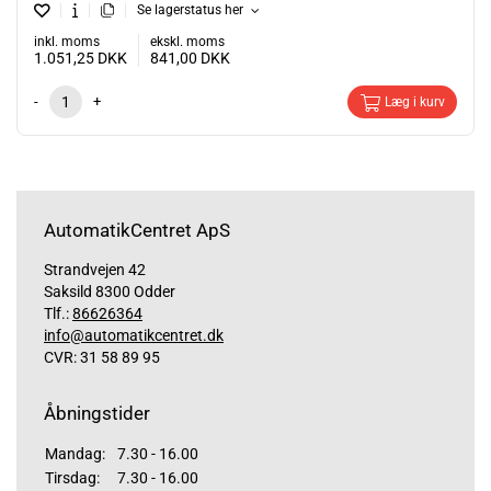
Se lagerstatus her
inkl. moms
ekskl. moms
1.051,25
DKK
841,00
DKK
-
+
Læg i kurv
AutomatikCentret ApS
Strandvejen 42
Saksild 8300 Odder
Tlf.:
86626364
info@automatikcentret.dk
CVR: 31 58 89 95
Åbningstider
Mandag:
7.30 - 16.00
Tirsdag:
7.30 - 16.00