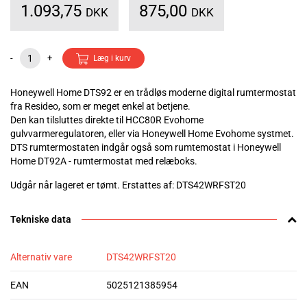
1.093,75
875,00
DKK
DKK
-
+
Læg i kurv
Honeywell Home DTS92 er en trådløs moderne digital rumtermostat
fra Resideo, som er meget enkel at betjene.
Den kan tilsluttes direkte til HCC80R Evohome
gulvvarmeregulatoren, eller via Honeywell Home Evohome systmet.
DTS rumtermostaten indgår også som rumtemostat i Honeywell
Home DT92A - rumtermostat med relæboks.
Udgår når lageret er tømt. Erstattes af: DTS42WRFST20
Tekniske data
Alternativ vare
DTS42WRFST20
EAN
5025121385954