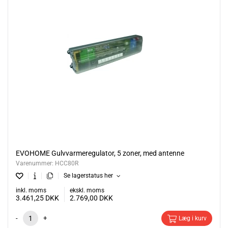
EVOHOME Gulvvarmeregulator, 5 zoner, med antenne
Varenummer:
HCC80R
Se lagerstatus her
inkl. moms
ekskl. moms
3.461,25
DKK
2.769,00
DKK
-
+
Læg i kurv