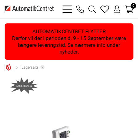
0
bars
phone
magnifying
heart
user
light
light
glass
light
light
light
AUTOMATIKCENTRET FLYTTER
Derfor vil der i perioden d. 9 - 15 September være
længere leveringstid. Se nærmere info under
nyheder.
Lagersalg