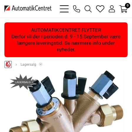
0
bars
phone
magnifying
heart
user
light
light
glass
light
light
light
AUTOMATIKCENTRET FLYTTER
Derfor vil der i perioden d. 9 - 15 September være
længere leveringstid. Se nærmere info under
nyheder.
Lagersalg