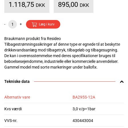
1.118,75
895,00
DKK
DKK
-
+
Læg i kurv
Braukmann produkt fra Resideo
Tilbagestrømningssikringer af denne type er egnede til at beskytte
drikkevandsanlæg mod tilbagetryk, tilbageløb og tilbagesugning.
De kan i overensstemmelse med deres specifikationer bruges til
beboelsesejendomme, industrielle eller kommercielle anvendelser.
Gammel model med sorte markeringer under ballofix.
Tekniske data
Alternativ vare
BA295S-12A
Kvs værdi
3,0 v/p=1bar
VVS-nr.
430443004