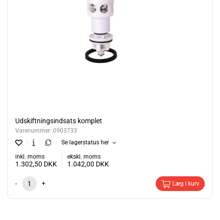
Udskiftningsindsats komplet
Varenummer:
0903733
Se lagerstatus her
inkl. moms
ekskl. moms
1.302,50
DKK
1.042,00
DKK
-
+
Læg i kurv