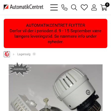
0
bars
phone
magnifying
heart
user
light
light
glass
light
light
light
AUTOMATIKCENTRET FLYTTER
Derfor vil der i perioden d. 9 - 15 September være
længere leveringstid. Se nærmere info under
nyheder.
Lagersalg