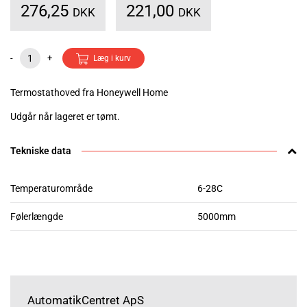
276,25
221,00
DKK
DKK
-
+
Læg i kurv
Termostathoved fra Honeywell Home
Udgår når lageret er tømt.
Tekniske data
Temperaturområde
6-28C
Følerlængde
5000mm
AutomatikCentret ApS