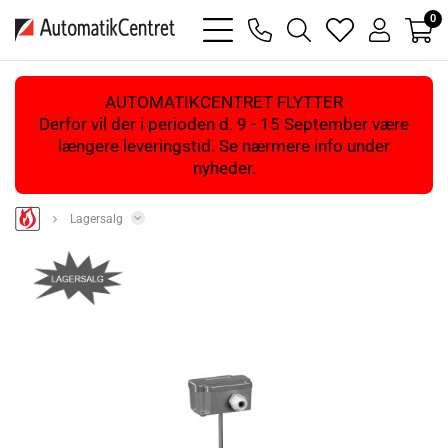
0
bars
phone
magnifying
heart
user
light
light
glass
light
light
light
AUTOMATIKCENTRET FLYTTER
Derfor vil der i perioden d. 9 - 15 September være
længere leveringstid. Se nærmere info under
nyheder.
Lagersalg