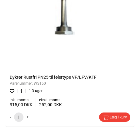
Dykrør Rustfri PN25 til følertype VF/LFV/KTF
Varenummer:
WS150
1-3 uger
inkl. moms
ekskl. moms
315,00
DKK
252,00
DKK
-
+
Læg i kurv