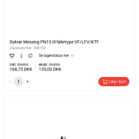
Dykrør Messing PN13 til følertype VF/LFV/KTF
Varenummer:
WB150
Se lagerstatus her
inkl. moms
ekskl. moms
168,75
DKK
135,00
DKK
-
+
Læg i kurv