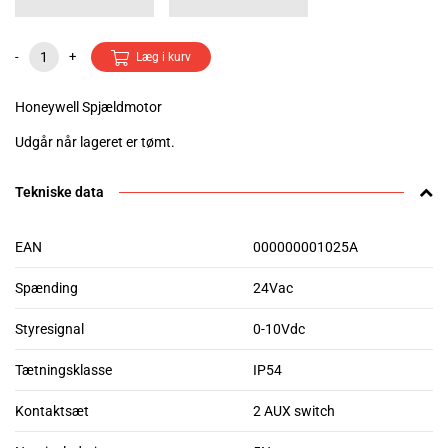
-
+
Læg i kurv
Honeywell Spjældmotor
Udgår når lageret er tømt.
Tekniske data
EAN
000000001025A
Spænding
24Vac
Styresignal
0-10Vdc
Tætningsklasse
IP54
Kontaktsæt
2 AUX switch