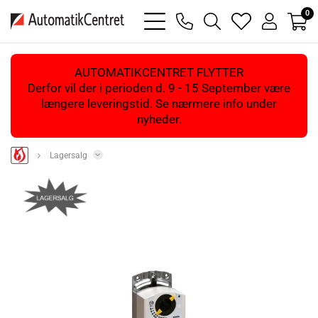
0
bars
phone
magnifying
heart
user
light
light
glass
light
light
light
AUTOMATIKCENTRET FLYTTER
Derfor vil der i perioden d. 9 - 15 September være
længere leveringstid. Se nærmere info under
nyheder.
Lagersalg