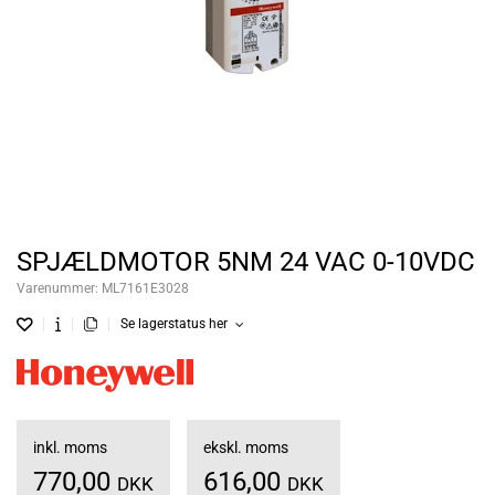
SPJÆLDMOTOR 5NM 24 VAC 0-10VDC
Varenummer:
ML7161E3028
Se lagerstatus her
inkl. moms
ekskl. moms
770,00
616,00
DKK
DKK