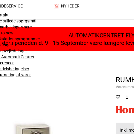
NDESERVICE
NYHEDER
ntakt
e stillede spørgsmål
marbejdspartnere
 to new
AUTOMATIKCENTRET FL
lkulationsprogrammer
il der i perioden d. 9 - 15 September være længere le
aloger
gsvejledninger
 AutomatikCentret
erencer
delsbetingelser
urnering af varer
RUMH
Varenumm
inkl. 