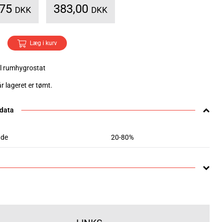
,75
383,00
DKK
DKK
Læg i kurv
l rumhygrostat
r lageret er tømt.
 data
åde
20-80%