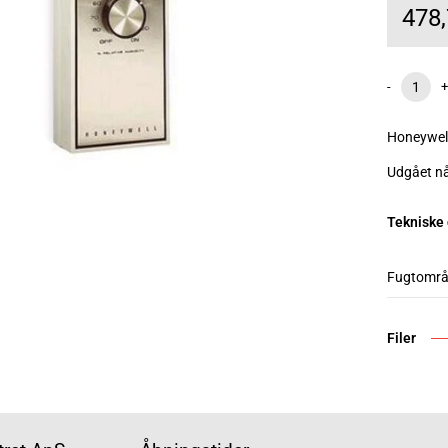
478
-
+
Honeywel
Udgået nå
Tekniske
Fugtomr
Filer