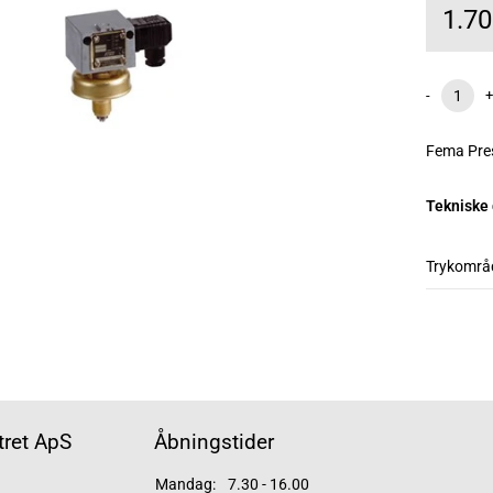
1.7
-
+
Fema Pres
Tekniske
Trykområ
ret ApS
Åbningstider
Mandag:
7.30 - 16.00