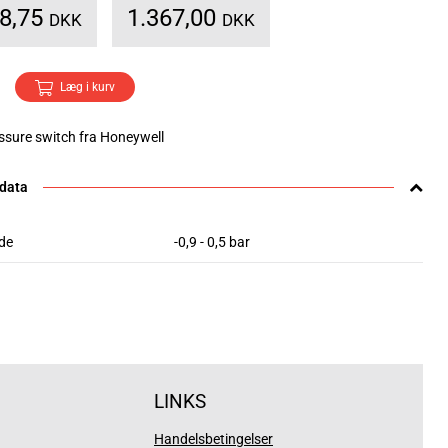
08,75
1.367,00
DKK
DKK
Læg i kurv
sure switch fra Honeywell
 data
de
-0,9 - 0,5 bar
LINKS
Handelsbetingelser