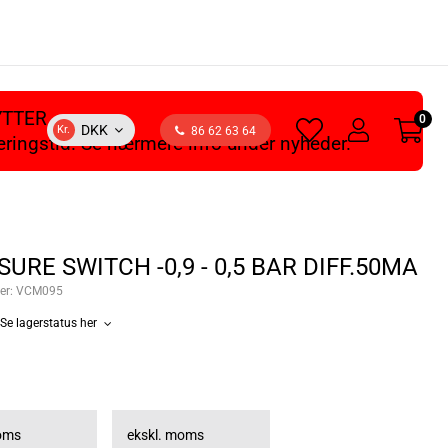
YTTER
0
heart
user
DKK
Kr.
86 62 63 64
veringstid. Se nærmere info under nyheder.
light
light
URE SWITCH -0,9 - 0,5 BAR DIFF.50MA
er:
VCM095
Se lagerstatus her
moms
ekskl. moms