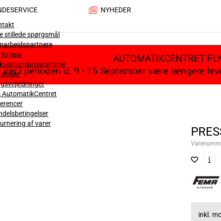
NDESERVICE
NYHEDER
ntakt
e stillede spørgsmål
marbejdspartnere
 to new
AUTOMATIKCENTRET FL
lkulationsprogrammer
il der i perioden d. 9 - 15 September være længere le
aloger
gsvejledninger
 AutomatikCentret
erencer
delsbetingelser
urnering af varer
PRESS
Varenumm
inkl. 